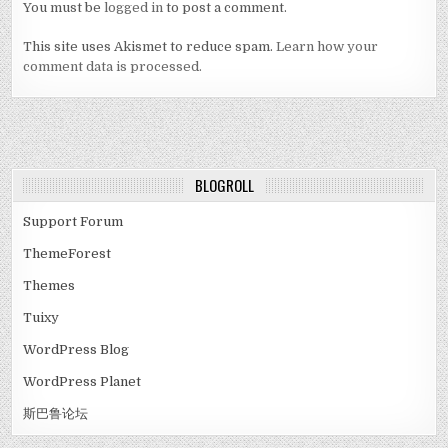
You must be
logged in
to post a comment.
This site uses Akismet to reduce spam.
Learn how your
comment data is processed.
BLOGROLL
Support Forum
ThemeForest
Themes
Tuixy
WordPress Blog
WordPress Planet
斯巴鲁论坛