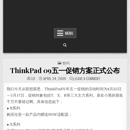
MENU
POSTED IN
数码
ThinkPad 09五一促销方案正式公布
ON THINKPAD 
LEI
APRIL 24, 2009
LEAVE A COMMENT
我们今天从联想获悉，ThinkPad今年五一促销的活动时间为4月25日
～5月17日，促销对象包括T、X、R等三大主力系列。喜欢小黑的朋友
千万不要错过啊。具体信息如下：
● R系列
购买任意一款产品均赠送90W适配器；
● X系列