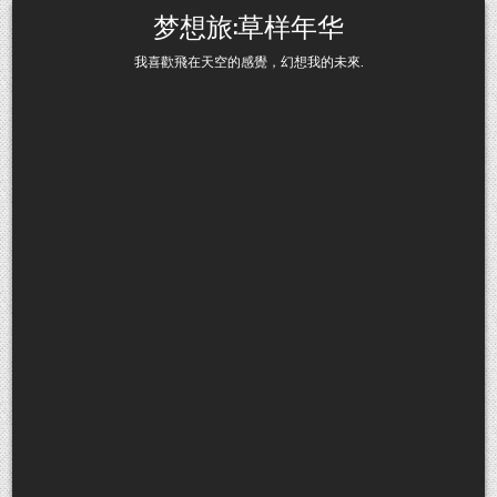
Skip to content
梦想旅:草样年华
我喜歡飛在天空的感覺，幻想我的未來.