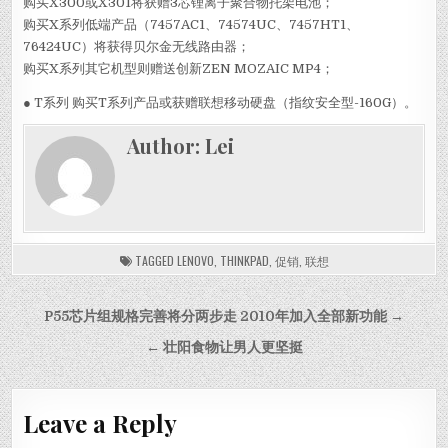
购买X300或X301将获赠3芯锂离子聚合物托架电池；
购买X系列低端产品（7457AC1、74574UC、7457HT1、
76424UC）将获得贝尔金无线路由器；
购买X系列其它机型则赠送创新ZEN MOZAIC MP4；
● T系列 购买T系列产品或获赠联想移动硬盘（指纹安全型-160G）。
Author:
Lei
TAGGED
LENOVO
,
THINKPAD
,
促销
,
联想
Post navigation
P55芯片组规格完善将分两步走 2010年加入全部新功能 →
← 壮阳食物让男人更坚挺
Leave a Reply