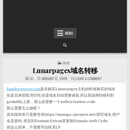
MENU
POSTED IN
闲情
Lunarpages域名转移
ON LUNARPAGES
LEI
JANUARY 12, 2009
LEAVE A COMMENT
kamloopsren.com
是在购买Lunarpages主机的时候购买的域名
但是后来想取消空间.但是域名却却需要保留.所以我选择转移到到
godaddy上面，那么你需要一个authorization code
那么需要怎么做呢？
其实很简单只需要登录https://manage.opensrs.net/填写域名,用户
名及密码. 然后到Domain Extras里复制Domain Auth Code.
就这么简单，不需要写信联系LP