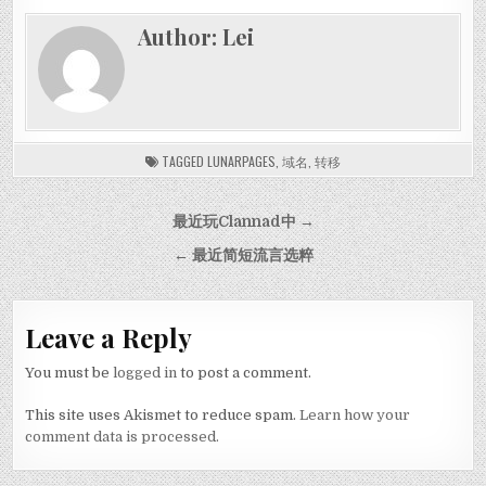
Author:
Lei
TAGGED
LUNARPAGES
,
域名
,
转移
Post navigation
最近玩Clannad中 →
← 最近简短流言选粹
Leave a Reply
You must be
logged in
to post a comment.
This site uses Akismet to reduce spam.
Learn how your
comment data is processed.