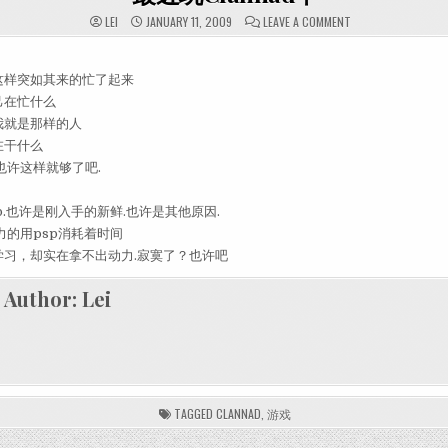
ON 最近玩CLANNA
LEI
JANUARY 11, 2009
LEAVE A COMMENT
这样突如其来的忙了起来
己在忙什么
我就是那样的人
在干什么
也许这样就够了吧.
p.也许是刚入手的新鲜.也许是其他原因.
力的用psp消耗着时间
学习，却实在拿不出动力.寂寞了？也许吧
Author:
Lei
TAGGED
CLANNAD
,
游戏