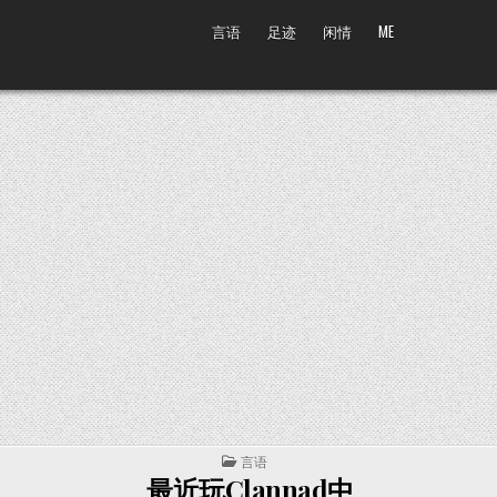
言语
足迹
闲情
ME
POSTED IN
言语
最近玩Clannad中