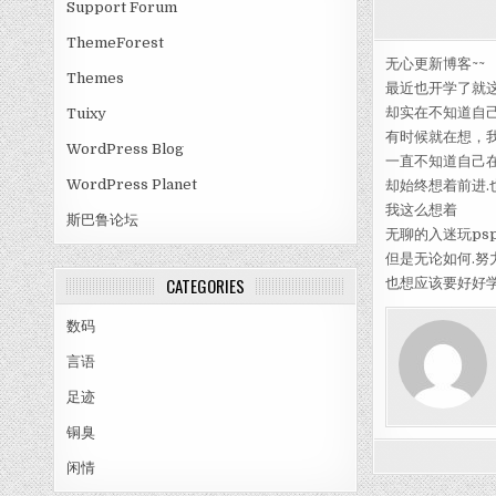
Support Forum
ThemeForest
无心更新博客~~
Themes
最近也开学了就
却实在不知道自
Tuixy
有时候就在想，
WordPress Blog
一直不知道自己
WordPress Planet
却始终想着前进.
我这么想着
斯巴鲁论坛
无聊的入迷玩ps
但是无论如何.努
CATEGORIES
也想应该要好好
数码
言语
足迹
铜臭
闲情