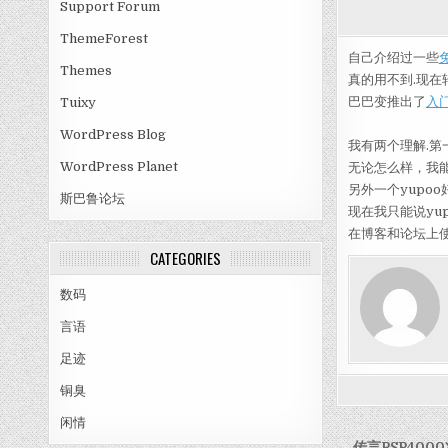
Support Forum
ThemeForest
自己介绍过一些
Themes
真的用不到.现在
巴巴变推出了
入
Tuixy
WordPress Blog
我有两个理解.第
WordPress Planet
无论怎么样，我能
另外一个yupo
斯巴鲁论坛
现在我只能说yup
在博客和论坛上使
CATEGORIES
数码
言语
足迹
铜臭
闲情
← 传言PSP40