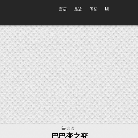
言语
足迹
闲情
ME
POSTED IN
言语
巴巴变之变