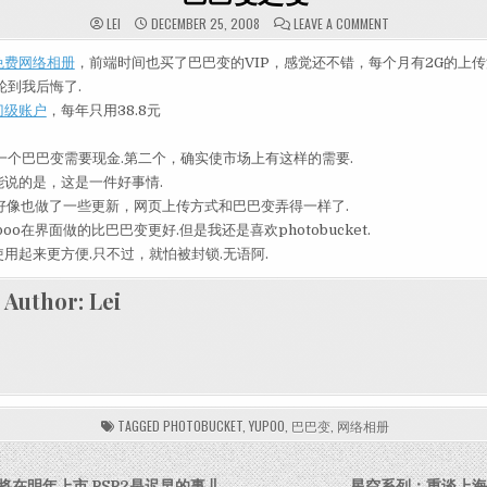
ON 巴巴变之变
LEI
DECEMBER 25, 2008
LEAVE A COMMENT
免费网络相册
，前端时间也买了巴巴变的VIP，感觉还不错，每个月有2G的上
轮到我后悔了.
门级账户
，每年只用38.8元
一个巴巴变需要现金.第二个，确实使市场上有这样的需要.
说的是，这是一件好事情.
o好像也做了一些更新，网页上传方式和巴巴变弄得一样了.
oo在界面做的比巴巴变更好.但是我还是喜欢photobucket.
用起来更方便.只不过，就怕被封锁.无语阿.
Author:
Lei
TAGGED
PHOTOBUCKET
,
YUPOO
,
巴巴变
,
网络相册
00将在明年上市 PSP2是迟早的事儿
星空系列：重谈上海