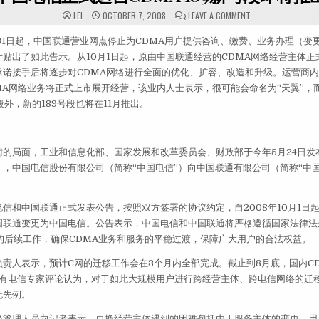
ON 中国电信正式运
LEI
OCTOBER 7, 2008
LEAVE A COMMENT
0月31日起，中国联通营业网点停止为CDMA用户提供咨询、缴费、业务办理（变
贴出了如此告示。从10月1日起，原由中国联通经营的CDMA网络经营主体正
诺接手后将逐步对CDMA网络进行全面的优化、扩容、改造和升级。运营商内
MA网络业务将正式上市展开经营，该业内人士表示，很可能会命名为“天翼”，而除
段外，新的189号段也将在11月推出。
衡的局面，工业和信息化部、国家发展和改革委员会、财政部于今年5月24日发
，中国电信股份有限公司（简称“中国电信”）向中国联通有限公司（简称“中国
信和中国联通正式发表公告，按照双方签署的协议约定，自2008年10月1日起
国联通变更为中国电信。公告表示，中国电信和中国联通将严格遵循国家法律法
的后续工作，确保CDMA业务和服务的平稳过渡，保障广大用户的合法权益。
责人表示，预计C网的迁移工作会在3个月内全部完成。截止到8月底，国内C
户，有电信专家评论认为，对于如此大规模用户进行跨经营主体、跨电信网络的迁
无先例。
级管理人员向记者表示，更换经营主体遇到的困难包括由于服务主体的变更，用