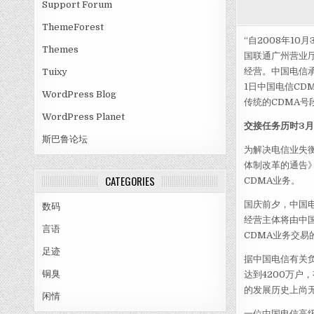
Support Forum
ThemeForest
“自2008年1
Themes
国联通广州营业厅
经营。中国电信承
Tuixy
1日中国电信CD
WordPress Blog
传统的CDMA号
WordPress Planet
交接任务历时3月
斯巴鲁论坛
为解决电信业失
体制改革的通告》
CATEGORIES
CDMA业务。
国庆前夕，中国电
数码
经营主体将由中
言语
CDMA业务交易
足迹
据中国电信有关负
铜臭
达到4200万
的发展历史上尚
闲情
一位中国电信高