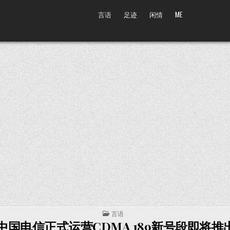
言语
足迹
闲情
ME
POSTED IN
言语
中国电信正式运营CDMA 189新号段即将推