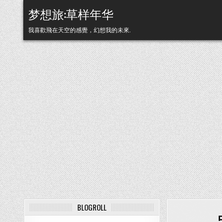
Skip to content
梦想旅:草样年华
我喜歡飛在天空的感覺，幻想我的未來.
BLOGROLL