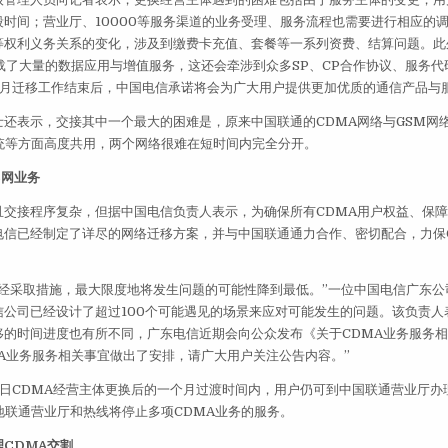
段时间；营业厅、10000等服务渠道的业务受理、服务流程也需要进行相应的
等权利义务关系的变化，涉及到缴费卡充值、套餐等一系列资费、结算问题。此
载了大量的数据应用与增值服务，这还会牵涉到众多SP、CP合作协议、服务
个月迁移工作结束后，中国电信承诺将会为广大用户提供更加优质的通信产品与
士还表示，交接其中一个最大的困难是，原来中国联通的CDMA网络与GSM网
系统等方面高度共用，两个网络很难在短时间内完全分开。
C网业务
且交接程序复杂，但据中国电信负责人表示，为确保所有CDMA用户权益、保障
电信已经制定了详尽的网络迁移方案，并与中国联通通力合作、密切配合，力保
已经采取措施，最大限度地将发生问题的可能性降到最低。”一位中国电信广东公
公司已经设计了超过100个可能遇见的场景来应对可能发生的问题。该负责人表
移的时间进度也有所不同，广东电信近期会向公众发布《关于CDMA业务服务
A业务服务相关事宜做出了安排，请广大用户关注公告内容。”
1日CDMA经营主体更换后的一个月过渡时间内，用户仍可到中国联通营业厅办
地联通营业厅和热线将停止多项CDMA业务的服务。
CDMA交割