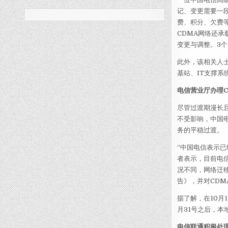
记、变更需要一
费、积分、欠费
CDMA网络还承
变更与调整。3
此外，该相关人
基站、IT支撑
电信营业厅办理
尽管过渡期漫长
不受影响，中国
务的平稳过渡。
“中国电信表示
者表示，目前电信
况不同，网络迁
告》，并对CDM
据了解，在10月
月31号之后，本
电信联通积极处理