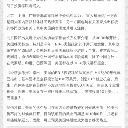
引了投资移民者涌入。
北京、上海、广州等地多家移民中介机构认为，“富人移民热”一方面
是因为国内富裕群体移民热情高涨，另一方面也与有关国家推出积极
的移民政策有关，其中美国的表现尤其引人注目。
北京因私出入境中介机构协会荣誉会长齐立新介绍，从2009年开始，
美国移民趋热，特别是今年，EB-5类新政策的作用开始发酵。其中政
策方面的原因是，金融危机后美国面临就业难题，产业、资本市场出
现问题，迫切希望吸引外国资本帮助本国摆脱危机。除了中国之外，
在俄罗斯、印度、巴西等国，美国都在以EB-5形式进行掘金。
《经济参考报》指出，美国的EB-5投资移民法案早在上世纪90年代就
已推出，基本要求是全额投资达100万美元、创造10个就业机会。后
来，条件降低到在美国的不发达地区可投资50万美元、创造10个就业
机会。近来，美国又在一些区域推出试验项目，仅需投资50万美元，
无需雇人。
侯信才说，美国的这个项目在国内经济形势好的时候就关闭，经济形
势不好的时候就打开。目前该项目的截止日期是2012年9月，并还有
可能继续延长，因此，可以预见美国将继续成为投资移民热点。