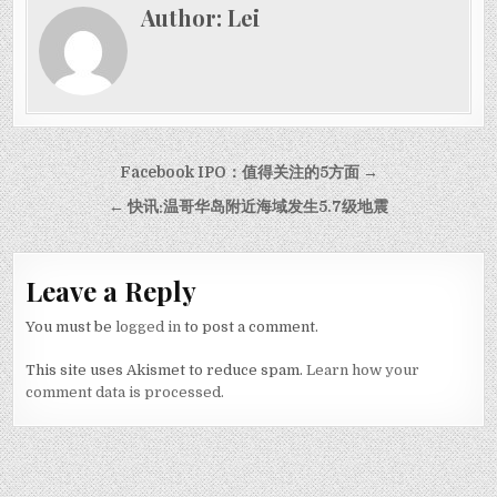
Author:
Lei
Post navigation
Facebook IPO：值得关注的5方面 →
← 快讯:温哥华岛附近海域发生5.7级地震
Leave a Reply
You must be
logged in
to post a comment.
This site uses Akismet to reduce spam.
Learn how your
comment data is processed.