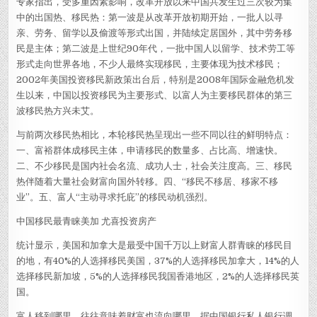
专家指出，受多重因素影响，改革开放以来中国共发生过三次较为集
中的出国热、移民热：第一波是从改革开放初期开始，一批人以寻
亲、劳务、留学以及偷渡等形式出国，并陆续定居国外，其中劳务移
民是主体；第二波是上世纪90年代，一批中国人以留学、技术劳工等
形式走向世界各地，不少人最终实现移民，主要体现为技术移民；
2002年美国投资移民新政策出台后，特别是2008年国际金融危机发
生以来，中国以投资移民为主要形式、以富人为主要移民群体的第三
波移民热方兴未艾。
与前两次移民热相比，本轮移民热呈现出一些不同以往的鲜明特点：
一、富裕群体成移民主体，申请移民的数量多、占比高、增速快。
二、不少移民是国内社会名流、成功人士，社会关注度高。三、移民
热伴随着大量社会财富向国外转移。四、“移民不移居、移家不移
业”。五、富人“主动寻求托庇”的移民动机强烈。
中国移民最青睐美加 尤喜投资房产
统计显示，美国和加拿大是最受中国千万以上财富人群青睐的移民目
的地，有40%的人选择移民美国，37%的人选择移民加拿大，14%的人
选择移民新加坡，5%的人选择移民我国香港地区，2%的人选择移民英
国。
富人移到哪里，往往意味着财富也流向哪里。据中国银行私人银行调