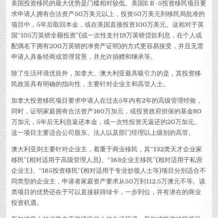
美国投资移民的最大优势是门槛相对较低。美国E B -5投资移民项目要
求申请人拥有合法资产50万美元以上，投资50万美元到移民局批准的
项目中，5年后取回本金，或在美国直接投资100万美元。这相对于英
国“105万英镑全额投资”(或一次性支付19万英镑贷款利息，在个人或
配偶名下拥有200万英镑的净资产证明)的方式更容易接受，并且无需
申请人具备经商或管理背景，并允许捐赠和继承等。
除了生活环境优良外，加拿大、澳大利亚最具吸引力的是，其投资移
民政策具有明确的指向性，主要针对企业主和高管人士。
加拿大投资移民项目要求申请人在过去5年内有2年的高级管理经验，
同时，证明家庭拥有合法资产160万加元，或投资政府担保的基金80
万加元，5年后无利息返还本金，或一次性投资无返还的20万加元。
这一项目主要适合公司股东、法人以及部门经理以上级别的高管。
澳大利亚则主要针对企业主，着重于商业移民，其“132类天才企业家
移民”(相对适用于高级管理人员)、“163企业主移民”(相对适用于私营
企业主)、“165投资移民”(相对适用于专业炒股人士等)项目分别适合不
同类型的企业主，申请者家庭资产要求从50万到112.5万澳元不等。该
类项目的优势还在于可以直接获得绿卡，一步到位，并有潜在的商业
投资机遇。