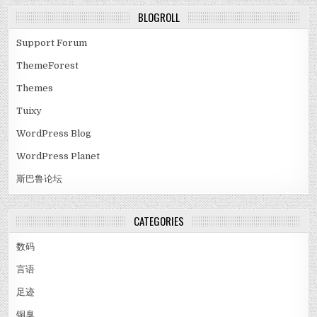
BLOGROLL
Support Forum
ThemeForest
Themes
Tuixy
WordPress Blog
WordPress Planet
斯巴鲁论坛
CATEGORIES
数码
言语
足迹
铜臭