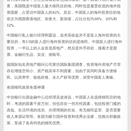
查，美国既是中国富人最大移民目的地，同时也是最受欢迎的海外投
资国家，占受访中国富人的42%。其后，中国富人的海外投资目的地
依次为我国香港地区、加拿大、新加坡，占比分别为38%、23%和
12%。
中国银行私人银行经理荆霆说，追求高收益并不是富人海外投资的主
要目的，有1/3的富人进行海外投资的目的是移民。中国富人进行海外
投资，一半以上的人会首选房地产，然后是外币存款，接着才是股
票、金融衍生品、实业、保险等。
据国际知名房地产顾问公司莱坊国际集团调查，投资海外房地产尽管
存在增值空间小、房产税高等不利因素，但由于其同时具备方便移
民、以房养学、较低价格、永久产权等优势，深受中国富人青睐。
各国移民政策各显神通
中信银行出国金融中心总经理吴波涛说，中国富人在选择移民目的地
时，考虑的因素千差万别，但也存在一些共性因素，包括投资门槛的
高低、生活环境的优劣、办理周期的长短、有无移民监管、是否需要
收入来源证明等。各国为吸引国外投资和优秀企业家，也推出积极政
策，形成了各具特色的移民优势。