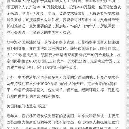
新加坡最大的优势在于其适宜华人的生活环境。新加坡投资移民项目
须证明个人资产达2000万新元以上，投资250万新元，但无需追查资
金来源，申请人无年龄、学历、英语要求等限制，无移民监管要求和
居住要求，直接取得永久居住权，投资者可以常驻中国，父母可申请
长期准签证，最为重要的是，新加坡77%的人口为华人，所以深受一
些不会外语、年龄较大的中国富人欢迎。
地中海小国塞浦路斯，尽管没有多少资源，却是很多中国富人快速拥
有外国身份、并自由进出欧洲的捷径。获得该国绿卡后，即可自由出
入27个欧盟成员国。该国要求申请者家庭拥有资产30万欧元以上，在
塞浦路斯投资30万欧元以上的房产，无移民监管，无需商业背景，无
需资产来源证明，6个月左右即可获得绿卡。
此外，中国香港地区也是很多富人喜爱的定居目的地，其资产要求是
两年持续拥有不少于1000万港币的个人净资产。定居香港的优势在
于，华语环境容易融入、税制简单、税率低、经商环境好等，而且很
容易向世界其他国家移民和投资。
美国降低门槛重在“吸金”
近年来，投资移民增长较为显著的是美国、加拿大和新加坡，主要原
因是加拿大和新加坡的移民门槛不断提高，所以很多人想抓住旧政策
的“尾巴”，形成一波增长；与此同时，美国在降低投资移民门槛，吸