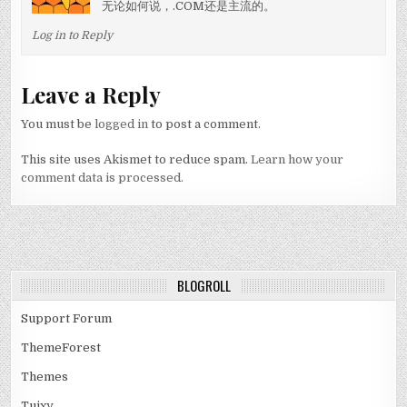
无论如何说，.COM还是主流的。
Log in to Reply
Leave a Reply
You must be
logged in
to post a comment.
This site uses Akismet to reduce spam.
Learn how your
comment data is processed.
BLOGROLL
Support Forum
ThemeForest
Themes
Tuixy