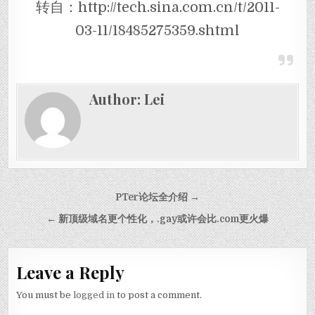
转自：http://tech.sina.com.cn/t/2011-
03-11/18485275359.shtml
Author:
Lei
Post navigation
PTer论坛全介绍 →
← 新顶级域名更个性化，.gay或许会比.com更火爆
Leave a Reply
You must be
logged in
to post a comment.