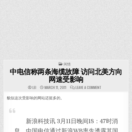
POSTED IN
闲情
中电信称两条海缆故障 访问北美方向
网速受影响
ON 中电信称两条
LEI
MARCH 11, 2011
LEAVE A COMMENT
貌似这次受影响的网站还挺多的。
新浪科技讯 3月11日晚间18：47时消
息，中国电信通过新浪WB率先透露其国