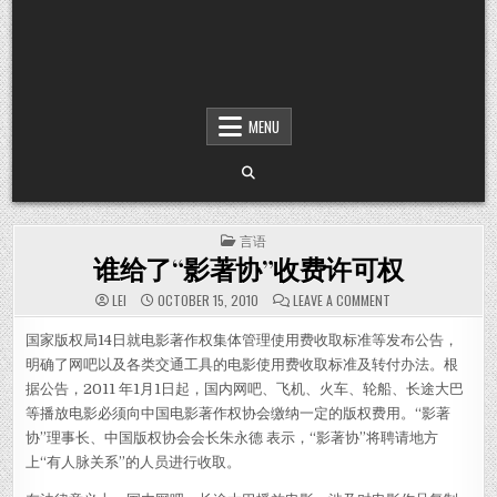
MENU
POSTED IN
言语
谁给了“影著协”收费许可权
ON 谁给了“影著
LEI
OCTOBER 15, 2010
LEAVE A COMMENT
国家版权局14日就电影著作权集体管理使用费收取标准等发布公告，
明确了网吧以及各类交通工具的电影使用费收取标准及转付办法。根
据公告，2011 年1月1日起，国内网吧、飞机、火车、轮船、长途大巴
等播放电影必须向中国电影著作权协会缴纳一定的版权费用。“影著
协”理事长、中国版权协会会长朱永德 表示，“影著协”将聘请地方
上“有人脉关系”的人员进行收取。