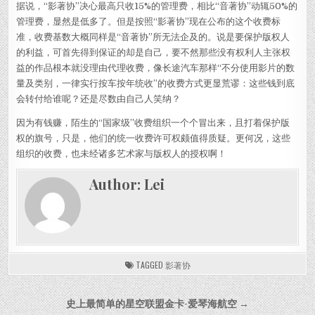
据说，“影著协”决心最高只收15%的管理费，相比“音著协”动辄50%的
管理费，显然是低多了。但是按照“影著协”现在公布的这个收费标
准，收费基数大概同样是“音著协”所无法企及的。说是要保护版权人
的利益，可首先得到保证的却是自己，要不然那些没有权利人主张权
益的作品根本就没理由代理收费，像长途汽车那样“不分使用影片的数
量及类别，一律实行按车按年统收”的收费方式更显荒谬：这些钱到底
会转付给谁呢？还是尽数由自己人笑纳？
因为有钱赚，陌生的“国家级”收费组织一个个冒出来，且打着保护版
权的旗号，只是，他们的统一收费许可权颇值得质疑。更何况，这些
组织的收费，也未经诸多艺术家与版权人的授权啊！
Author:
Lei
TAGGED
影著协
Post navigation
史上最简单的星空联盟金卡-爱琴海航空 →