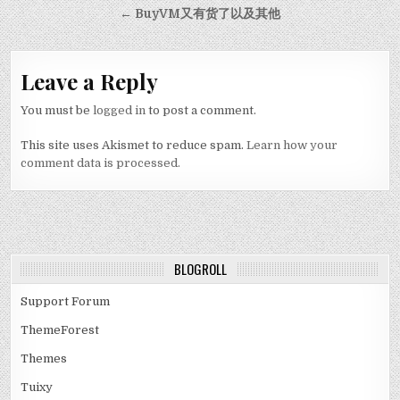
← BuyVM又有货了以及其他
Leave a Reply
You must be
logged in
to post a comment.
This site uses Akismet to reduce spam.
Learn how your
comment data is processed.
BLOGROLL
Support Forum
ThemeForest
Themes
Tuixy