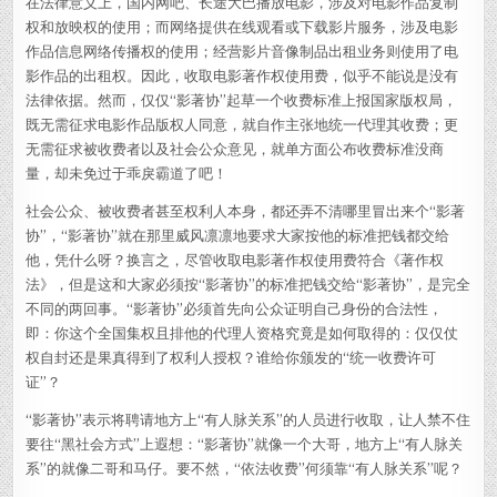
在法律意义上，国内网吧、长途大巴播放电影，涉及对电影作品复制
权和放映权的使用；而网络提供在线观看或下载影片服务，涉及电影
作品信息网络传播权的使用；经营影片音像制品出租业务则使用了电
影作品的出租权。因此，收取电影著作权使用费，似乎不能说是没有
法律依据。然而，仅仅“影著协”起草一个收费标准上报国家版权局，
既无需征求电影作品版权人同意，就自作主张地统一代理其收费；更
无需征求被收费者以及社会公众意见，就单方面公布收费标准没商
量，却未免过于乖戾霸道了吧！
社会公众、被收费者甚至权利人本身，都还弄不清哪里冒出来个“影著
协”，“影著协”就在那里威风凛凛地要求大家按他的标准把钱都交给
他，凭什么呀？换言之，尽管收取电影著作权使用费符合《著作权
法》，但是这和大家必须按“影著协”的标准把钱交给“影著协”，是完全
不同的两回事。“影著协”必须首先向公众证明自己身份的合法性，
即：你这个全国集权且排他的代理人资格究竟是如何取得的：仅仅仗
权自封还是果真得到了权利人授权？谁给你颁发的“统一收费许可
证”？
“影著协”表示将聘请地方上“有人脉关系”的人员进行收取，让人禁不住
要往“黑社会方式”上遐想：“影著协”就像一个大哥，地方上“有人脉关
系”的就像二哥和马仔。要不然，“依法收费”何须靠“有人脉关系”呢？