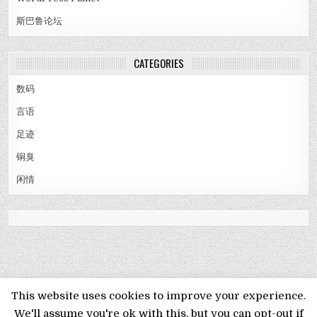
斯巴鲁论坛
CATEGORIES
数码
言语
足迹
铜臭
闲情
MENU
This website uses cookies to improve your experience.
We'll assume you're ok with this, but you can opt-out if