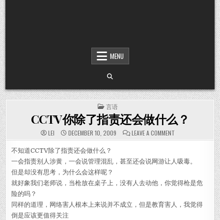
MENU
POSTED IN
言语
CCTV你除了指责还会做什么？
ON CCTV你除
LEI
DECEMBER 10, 2009
LEAVE A COMMENT
不知道CCTV除了指责还会做什么？
一会指责别人涉黄，一会说管理混乱，甚至还会说网游让人吸毒。
但是却没有思考，为什么会这样呢？
就好象我们老师说，当枪放在桌子上，没有人去动他，你觉得枪是危
险的吗？
同样的道理，网络害人根本上来说并不成立，但是教育害人，我觉得
倒是应该更值得关注