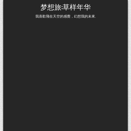
Skip to content
梦想旅:草样年华
我喜歡飛在天空的感覺，幻想我的未來.