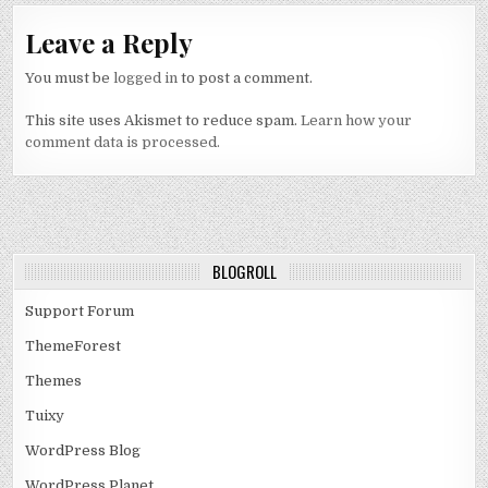
Leave a Reply
You must be
logged in
to post a comment.
This site uses Akismet to reduce spam.
Learn how your
comment data is processed.
BLOGROLL
Support Forum
ThemeForest
Themes
Tuixy
WordPress Blog
WordPress Planet