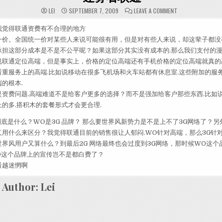
ON 迷雾看联通
LEI
SEPTEMBER 7, 2009
LEAVE A COMMENT
我觉得联通资费有不合理的地方
一价。全国统一价对某些人来说可能很有用，但是对有些人来说，却这辈子都没
承担这部分成本是不是不公平呢？如果这部分其实没有成本的.那么我们支付的
说联通定位高端，但是事实上，价格的定位高端还有手机价格的定位高端就真的
重服务上的高端.比如说移动在很多飞机场和火车站都有休息室.这些附加的服务
的根本.
是资费问题.高端难道不是给客户更多的选择？而不是强加给客户那些东西.比如
的多.搭积木的套餐形式才会更合理.
底是什么？WO是3G 品牌？ 那么要世界风新势力是不是上不了3G网络了？另
又用什么来区分？我觉得联通目前的销售很让人郁闷.WO针对高端，那么3G针
界风用户又算什么？到最后2G 网络最终也会过度到3G网络，那时候WO这个
O这个品牌上的宣传岂不是都白费了？
看越迷惘啊
Author:
Lei