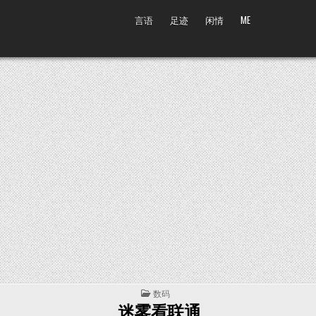
言语
足迹
闲情
ME
POSTED IN
数码
迷雾看联通