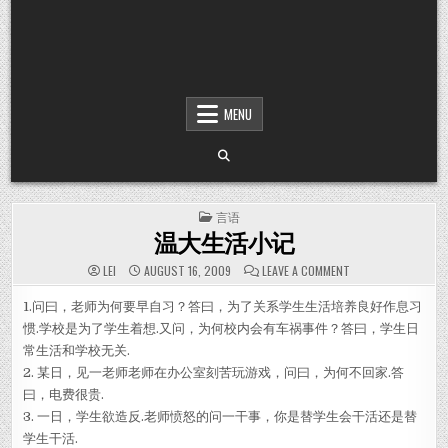
MENU
POSTED IN
言语
温大生活小记
ON 温大生活小记
LEI
AUGUST 16, 2009
LEAVE A COMMENT
1.问曰，老师为何要早自习？答曰，为了关系学生生活培养良好作息习
惯.学校是为了学生着想.又问，为何校内会有车祸事件？答曰，学生日
常生活和学校无关.
2. 某日，见一老师老师在办公室刻苦玩游戏，问曰，为何不回家.答
曰，电费很贵.
3. 一日，学生欲造反.老师愤怒的问一干事，你是替学生会干活还是替
学生干活.