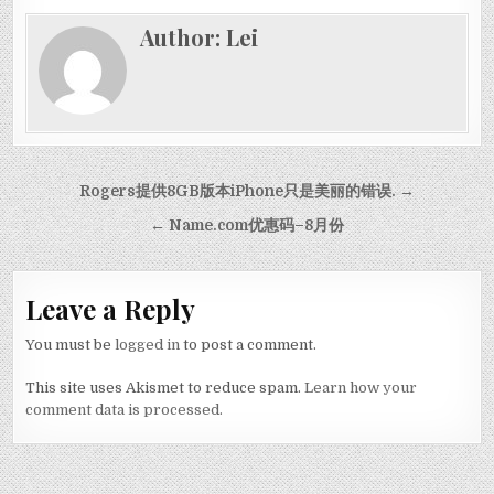
Author:
Lei
Post navigation
Rogers提供8GB版本iPhone只是美丽的错误. →
← Name.com优惠码–8月份
Leave a Reply
You must be
logged in
to post a comment.
This site uses Akismet to reduce spam.
Learn how your
comment data is processed.