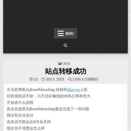
MENU
POSTED IN
闲情
站点转移成功
ON 站点转移成功
LEI
JULY 9, 2009
LEAVE A COMMENT
今天把博客从jbwebhosting 转移到
diavps
上面
目前感觉还不错，只不过好像我的内存占用有些大
不知道什么原因
其实也是因为jbwebhosting最近出现了一些问题
我没有办法支付
也有说可能会在8月份关闭
现在也不清楚会怎么样