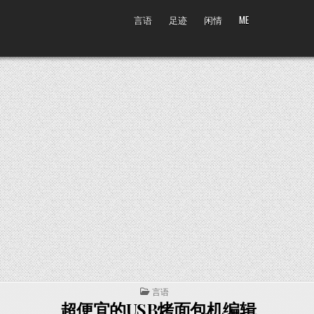
言语
足迹
闲情
ME
POSTED IN
言语
超便宜的USB烤面包机编辑