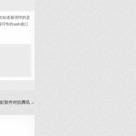
B烤面包机编辑
你知道最强悍的是
我可怜的usb接口
彩虹软件对抗腾讯 →