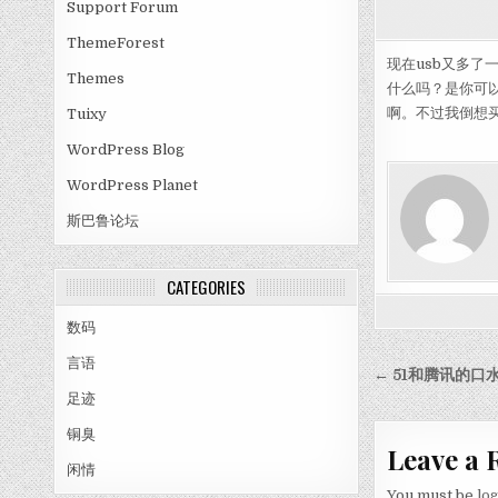
Support Forum
ThemeForest
现在usb又多
Themes
什么吗？是你可以通
啊。不过我倒想买
Tuixy
WordPress Blog
WordPress Planet
斯巴鲁论坛
CATEGORIES
数码
言语
Post nav
← 51和腾讯的口
足迹
铜臭
Leave a 
闲情
You must be
lo