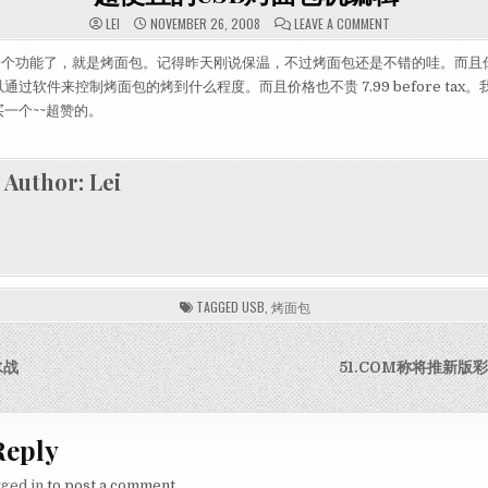
ON 超便宜的US
LEI
NOVEMBER 26, 2008
LEAVE A COMMENT
了一个功能了，就是烤面包。记得昨天刚说保温，不过烤面包还是不错的哇。而且
过软件来控制烤面包的烤到什么程度。而且价格也不贵 7.99 before tax。
一个~~超赞的。
Author:
Lei
TAGGED
USB
,
烤面包
igation
水战
51.COM称将推新版
Reply
gged in
to post a comment.