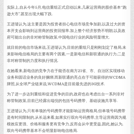
实际上,自从今年5月,电信重组正式启动以来,几家运营商的股价基本“跑
逊大市”,甚至出现大幅下跌.
王进琎认为,这主要是因为投资者担心电信市场竞争加剧,以及过大的资
本开支会影响到运营商的投资回报率.加上整个经济形势不明朗,以及政
府可能出台的非对称管制政策,中国电信行业的风险明显增大.
就目前的电信市场来说,王进琎认为,目前的重组只是刚刚划定了格局,未
来影响电信格局的主要有两个因素,一是新电信和新联通的执行力;二是
非对称管制的力度和执行情况.
在她看来,新电信的竞争力在于能否在南方21省、市、自治区实现移动
业务和固话业务的良好捆绑,而新联通的亮点在于可能获得的WCDMA
牌照,从全球产业链来说,WCDMA是目前最先进的3G技术.
为了进一步达到重组和促进竞争的目的,政府也在考虑出台一系列非对
称管制政策,目前已经露出端倪的包括号码携带、基础设施共享等.
王进琎认为,只有单项的号码携带才能影响运营商格局,但单项号码携带
是有时间限制的,从长远来看,如果实行双向号码携带,主导运营商因为规
模效应更强、价格和服务更有竞争力,反而会从中更受益,因此,她认为,
双向号码携带基本不会明显影响电信格局.