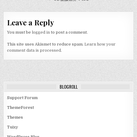
Leave a Reply
You must be
logged in
to post a comment.
This site uses Akismet to reduce spam.
Learn how your
comment data is processed.
BLOGROLL
Support Forum
ThemeForest
Themes
Tuixy
WordPress Blog