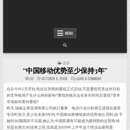
MENU
POSTED IN
言语
“中国移动优势至少保持3年”
ON “中国移动优势
LEI
OCTOBER 9, 2008
LEAVE A COMMENT
自从今年5月开始,电信运营商的重组正式启动,可是重组究竟会对目前
的竞争格局产生什么样的影响?重组的效应会在多长时间后显现?资本
市场如何看待重组?
昨天,瑞银证券亚洲有限公司执行董事、电信行业分析师王进琎在接受
专访时表示,至少在未来3年内,中国移动将继续保持优势地位.同时,由 于
她对3G预期并不乐观,她认为,中国联通有可能成为最弱势的运营商,特
别是在推出3G业务之前,也就是2009年上半年这个情况会最明显.