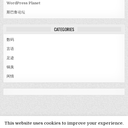
WordPress Planet
斯巴鲁论坛
CATEGORIES
数码
言语
足迹
铜臭
闲情
MENU
This website uses cookies to improve your experience.