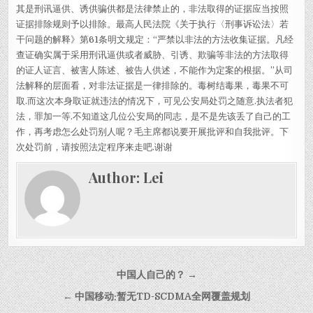
其是刑讯逼供、诱供骗供都是法律禁止的，非法取得的证据应当按照
证据排除规则予以排除。最高人民法院《关于执行〈刑事诉讼法〉若
干问题的解释》第61条明文规定：“严禁以非法的方法收集证据。凡经
查证确实属于采用刑讯逼供或者威胁、引诱、欺骗等非法的方法取得
的证人证言、被害人陈述、被告人供述，不能作为定案的根据。”从司
法解释的层面看，对非法证据是一律排除的。毒树结毒果，毒果不可
取.而这次本身取证就违法的情况下，可见公安局处罚之随意.执法者犯
法，罪加一等.不知道这几位公安局的同志，是不是先该丢了自己的工
作，再考虑怎么处罚别人呢？毛主席都说要开展批评和自我批评。下
次处罚前，请按照法定程序来走吧.谢谢
Author:
Lei
Post navigation
中国人自己的？ →
← 中国移动:暂无TD-SCDMA全网覆盖规划