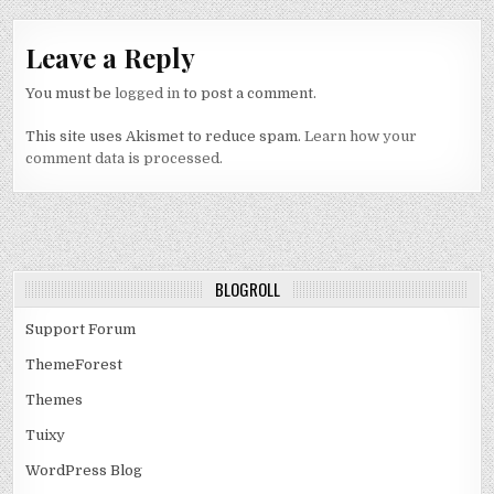
Leave a Reply
You must be
logged in
to post a comment.
This site uses Akismet to reduce spam.
Learn how your
comment data is processed.
BLOGROLL
Support Forum
ThemeForest
Themes
Tuixy
WordPress Blog