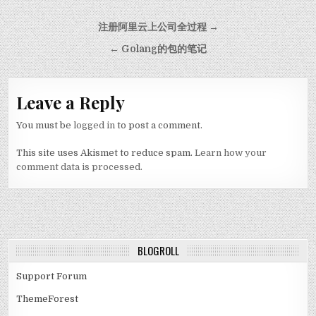
Post navigation
注册阿里云上公司全过程 →
← Golang的包的笔记
Leave a Reply
You must be
logged in
to post a comment.
This site uses Akismet to reduce spam.
Learn how your
comment data is processed.
BLOGROLL
Support Forum
ThemeForest