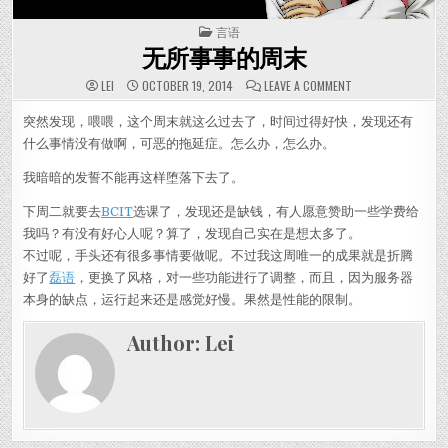
POSTED IN
言语
无所事事的周末
ON 无所事事的周
LEI
OCTOBER 19, 2014
LEAVE A COMMENT
突然发现，喂喂，这个周末就这么过去了，时间过得好快，发现还有
什么事情没有做啊，可恶的拖延症。怎么办，怎么办。
我暗暗的发誓不能再这样堕落下去了。
下周二就要去
BCIT
选课了，发现还是缺钱，有人愿意赞助一些学费给
我吗？有没有好心人呢？算了，发现自己实在是想太多了。
不过呢，手头还有很多事情要做呢。不过我这周唯一的成果就是折腾
好了
磊语
，更换了风格，对一些功能进行了调整，而且，因为服务器
本身的缺点，运行起来还是感觉好慢。果然是性能的限制。
Author:
Lei