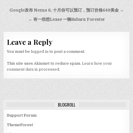
Post navigation
Google发布 Nexus 6, 十月份可以预订，预订价格649美金 →
← 有一些想Lease 一辆Subaru Forester
Leave a Reply
You must be
logged in
to post a comment.
This site uses Akismet to reduce spam.
Learn how your
comment data is processed.
BLOGROLL
Support Forum
ThemeForest