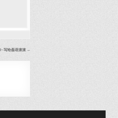
–写给磊语滚滚 →