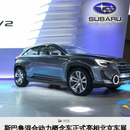
POSTED IN
闲情
斯巴鲁混合动力概念车正式亮相北京车展