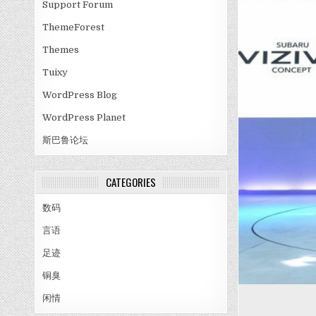
Support Forum
ThemeForest
Themes
Tuixy
WordPress Blog
WordPress Planet
斯巴鲁论坛
CATEGORIES
数码
言语
足迹
铜臭
闲情