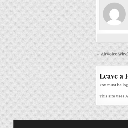
Post nav
← AirVoice Wir
Leave a 
You must be
lo
This site uses 