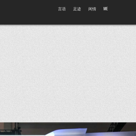
言语
足迹
闲情
ME