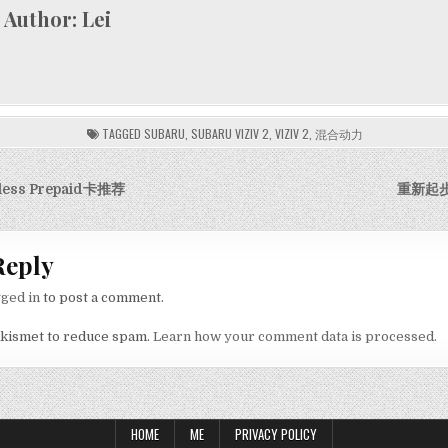
Author:
Lei
TAGGED
SUBARU
,
SUBARU VIZIV 2
,
VIZIV 2
,
混合动力
igation
eless Prepaid卡推荐
重新起步
Reply
gged in
to post a comment.
Akismet to reduce spam.
Learn how your comment data is processed.
HOME
ME
PRIVACY POLICY