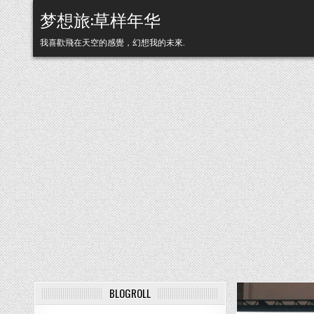
Skip to content
梦想旅:草样年华
我喜歡飛在天空的感覺，幻想我的未來.
BLOGROLL