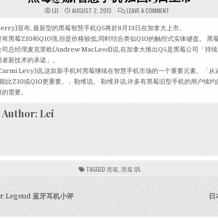
ON 黑莓Q5新智慧
LEI
AUGUST 2, 2013
LEAVE A COMMENT
kBerry)宣布, 最新型的黑莓智慧手机Q5将於8月13日在加拿大上市。
有黑莓Z10和Q10强,但是价格较低,同时结合类似Q10的触控式实体键盘。 黑
司总经理麦克里欧(Andrew MacLeod)说,在加拿大推出Q5是黑莓公司「
用者新技术的承诺」。
Carmi Levy)说,这款新手机对黑莓继续在智慧手机市场的一个重要元素。「
可能比Z10或Q10更重要。」勒维说。 勒维并说,许多有黑莓旧型手机的用户续约
级的需要。
Author:
Lei
TAGGED
黑莓
,
黑莓 Q5
igation
er Legend 蓝牙耳机小评
日