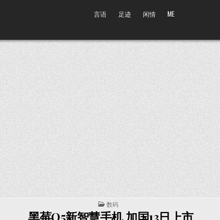
言语
足迹
闲情
ME
POSTED IN
数码
黑莓Q5新智慧手机 加国13日上市