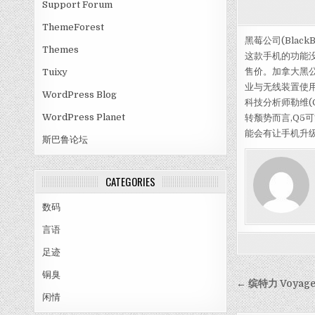
Support Forum
ThemeForest
黑莓公司(Blac
Themes
这款手机的功能没
售价。加拿大黑公
Tuixy
业与无线装置使
WordPress Blog
科技分析师勒维(
WordPress Planet
转颓势而言,Q5
能会有让手机升
斯巴鲁论坛
CATEGORIES
数码
言语
足迹
铜臭
Post nav
← 缤特力 Voyag
闲情