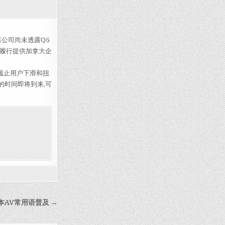
手机 加国13日上市
莓公司尚未透露Q5
持续履行提供加拿大企
从遏止用户下滑和扭
的时间即将到来,可
本AV常用语普及 →