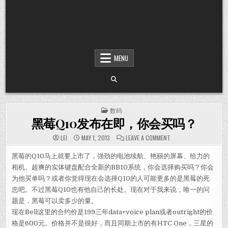
MENU
POSTED IN
数码
黑莓Q10发布在即，你会买吗？
ON 黑莓Q10发布在
LEI
MAY 1, 2013
LEAVE A COMMENT
黑莓的Q10马上就要上市了，强劲的电池续航、艳丽的屏幕、给力的
相机、超爽的实体键盘配合全新的BB10系统，你会选择购买吗？你会
为他买单吗？或者你觉得现在会选择Q10的人可能更多的是黑莓的死
忠吧。不过黑莓Q10也有他自己的长处。现在对于我来说，唯一的问
题是，黑莓可以卖多少的量。
现在Bell这里的合约价是199三年data+voice plan或者outright的价
格是600元。价格并不是很好，而且同期上市的有HTC One，三星的