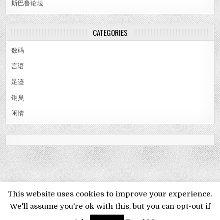
斯巴鲁论坛
CATEGORIES
数码
言语
足迹
铜臭
闲情
MENU
This website uses cookies to improve your experience.
We'll assume you're ok with this, but you can opt-out if
Copyright © 2026 梦想旅:草样年华