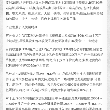
要对2G网络进行目标版本升级;其次要对3G网络进行预规划,确定3G基
站站址,尽量与2G共机房或共站址;同时调查2G基站资源,包括机房面
积、电力系统、机房承重、天线、铁塔、传输容量等;最后,还要同步启
动与网络、业务、终端、后台支撑相关的准备工作.
产业发展步入关键时期
有分析认为,WCDMA标准是全球规模最大及成熟的3G标准,由于其产
业链成熟,导致其设备价格较便宜,将使新联通在3G竞争中占有优势.
目前联通的GSM用户已达1.2亿户,而根据GSM协会公布的数据,目前全
球GSM移动用户数量已达28.8亿户,每年新增120万户用户,全球80%的
手机用户使用GSM移动网络.因此,出于投资保护的考虑,多数运营商在
3G演进中将WCDMA作为首选.
另外,在4G演进路线方面,WCDMA到LTE的路线,因为技术演进明晰获
得了全球大多数运营商的支持,这在几个3G标准中也是最成熟的.诺基
亚、爱立信、阿尔卡特朗讯、索尼爱立信和NEC等多家电信巨头已经
签署协议,将把LTE关键技术的专利费控制在销售额的10%以下.
对于全球GSM网络的演进发展阶段,中兴通讯副总裁刘鹏指出,2004～
2005年是第一次 WCDMA全球建设热潮,2006～2008年是HSDPA
网络部署的高峰期,2008～2009年将进入HSUPA网络的部署高峰期.