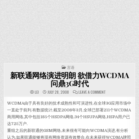
POSTED IN
言语
新联通网络演进明朗 欲借力WCDMA
问鼎3G时代
ON 新联通网络演进明
LEI
JULY 28, 2008
LEAVE A COMMENT
WCDMA由于具有良好的技术成熟性和可演进性,在全球3G应用市场中
一直处于前列.有数据统计,截至2008年3月,全球已部署211个WCDMA
商用网络,其中包括185个HSDPA网络,34个HSUPA网络,HSPA用户已
达725万户.
重组之后的新联通的GSM网络,未来很有可能向WCDMA演进,有分析
认为,如果联通能够将现有网络资源有效整合,在未来获得WCDMA牌照