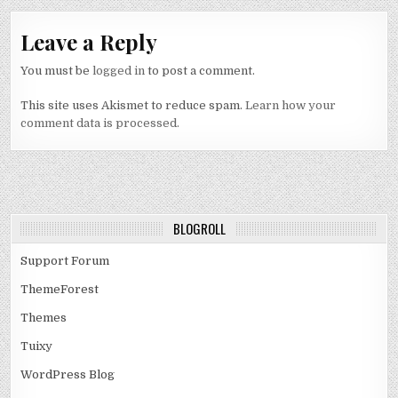
Leave a Reply
You must be
logged in
to post a comment.
This site uses Akismet to reduce spam.
Learn how your
comment data is processed.
BLOGROLL
Support Forum
ThemeForest
Themes
Tuixy
WordPress Blog