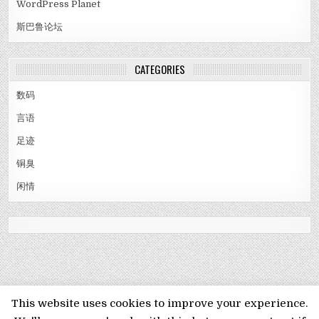
WordPress Planet
斯巴鲁论坛
CATEGORIES
数码
言语
足迹
铜臭
闲情
MENU
This website uses cookies to improve your experience.