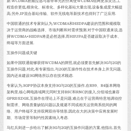
新.WCDMA射频拉远与基带单元的分离使WCDMA组网更加灵活,工
程造价更低,模块化、标准化、多样化基站大量出现,设备集成度大幅提
高;另外,IP混合基站传输、软件无线电等新技术也得到了广泛应用.
中国联通的技术专家则认为,WCDMA和HSDPA建设的范围和规模取
决于运营商的战略选择、市场判断和对需求预测.对于中国联通来说,选
择WCDMA+HSDPA将是必然选择,而HSUPA是否建设取决于成本、
终端等方面进展.
互操作问题成关键
如果中国联通能够获得WCDMA的牌照,就必须要首先解决3G与2G的
互操作问题.对此,有专家指出,与2G的互操作性在技术本身上并无问题,
国内还未建设3G网络所以存在技术顾虑.
专家认为,3GPP协议本身支持3G与2G的互操作,在R99、R4版本网络
架构里,核心网电路域网元同时支持BSC和RNC的接入,分组域也兼容
GPRS/EDGE,互操作在理论上不是问题.难点在于运营商特意地调动控
制需求、网络质量缺陷问题以及规避不同或相关运营商系统间的网
络、用户终端不支持双网双待等情形,因此在大的决策中应将发展时
期、市场背景等制约性因素纳入考虑.
马红兵则进一步给出了解决3G与2G的互操作问题的方案,他指出,首先