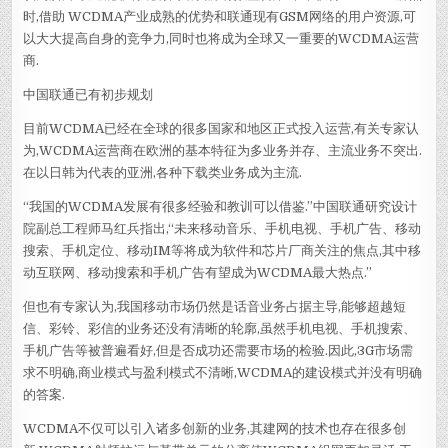
时,借助 WCDMA产业成熟的优势和联通现有GSM网络的用户资源,可
以大大提高自身的竞争力,同时也将成为全球又一重要的WCDMA运营
商.
中国联通已有初步规划
目前WCDMA已经在全球的很多国家和地区正式投入运营,有关专家认
为,WCDMA运营商在欧洲的基本特征为多业务并存、主流业务不突出.
在以日韩为代表的亚洲,各种下载类业务成为主流.
“我国的WCDMA发展有很多经验和教训可以借鉴.”中国联通研究设计
院副总工程师马红兵指出,“未来移动音乐、手机电视、手机广告、移动
搜索、手机定位、移动IM等将成为软件和芯片厂商关注的焦点,其中移
动互联网、移动搜索和手机广告有望成为WCDMA最大热点.”
但也有专家认为,我国移动市场仍然是话音业务占据主导,能够超越短
信、彩铃、彩信的业务还没有清晰的轮廓,虽然手机电视、手机搜索、
手机广告等被普遍看好,但是否成功还需要市场的检验.因此,3G市场需
求不明确,商业模式与盈利模式不清晰,WCDMA的建设模式并没有明确
的答案.
WCDMA不仅可以引入诸多创新的业务,其建网的技术也存在很多创