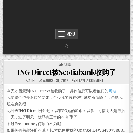
MENU
POSTED IN
铜臭
ING Direct被Scotiabank收购了
ON ING DIRECT被
LEI
AUGUST 31, 2012
LEAVE A COMMENT
今天才留意到ING Direct被收购了，具体信息可以看他们的
网站
我想这个也是不错的结果，至少我的钱在银行就更有保障了，虽然我
现在穷的很
此外去ING Direct开始还可以有50元的加币可以拿，可惜明天是最后
一天，过了明天，就只有正常的25加币了
不过Free money何乐而不为呢
如果你有兴趣注册的话,可以考虑使用我的Orange Key: 34897968S1