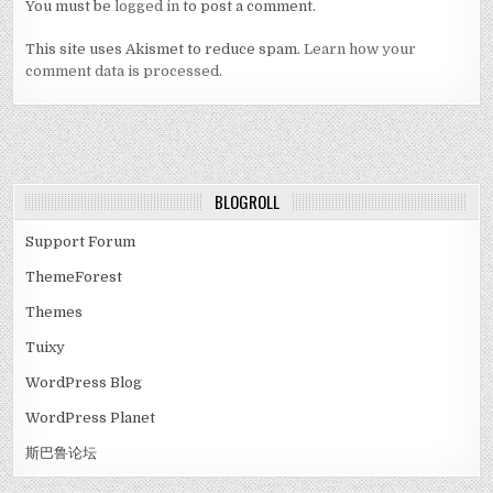
You must be
logged in
to post a comment.
This site uses Akismet to reduce spam.
Learn how your
comment data is processed.
BLOGROLL
Support Forum
ThemeForest
Themes
Tuixy
WordPress Blog
WordPress Planet
斯巴鲁论坛