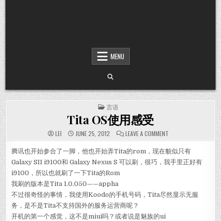
MENU
POSTED IN
言语
Tita OS使用感受
ON TITA OS使用感受
LEI
JUNE 25, 2012
LEAVE A COMMENT
腾讯也开始参合了一脚，他也开始弄Tita的rom，现在貌似只有
Galaxy SII i9100和 Galaxy Nexus S 可以刷，很巧，我手里正好有
i9100，所以也就刷了一下Tita的Rom
我刷的版本是Tita 1.0.050——appha
不过很奇怪的事情，我使用Koodo的手机号码，Tita尽然显示无服
务，是不是Tita不支持国外的服务运营商呢？
开机的第一个感觉，这不是miui吗？或者说是魅族的ui