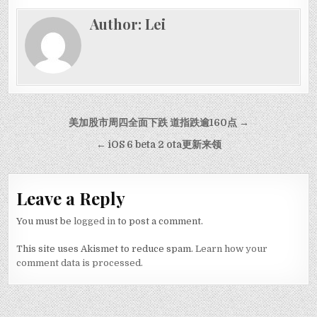
Author:
Lei
Post navigation
美加股市周四全面下跌 道指跌逾160点 →
← iOS 6 beta 2 ota更新来领
Leave a Reply
You must be
logged in
to post a comment.
This site uses Akismet to reduce spam.
Learn how your
comment data is processed.