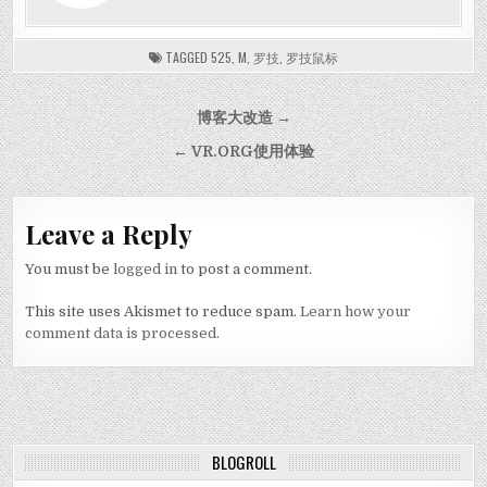
TAGGED
525
,
M
,
罗技
,
罗技鼠标
Post navigation
博客大改造 →
← VR.ORG使用体验
Leave a Reply
You must be
logged in
to post a comment.
This site uses Akismet to reduce spam.
Learn how your
comment data is processed.
BLOGROLL