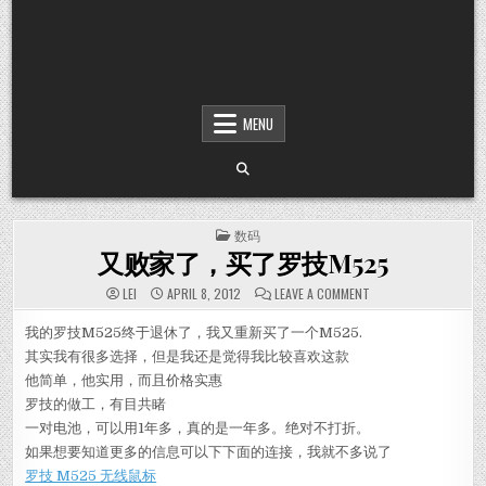
MENU
POSTED IN
数码
又败家了，买了罗技M525
ON 又败家了，买了罗
LEI
APRIL 8, 2012
LEAVE A COMMENT
我的罗技M525终于退休了，我又重新买了一个M525.
其实我有很多选择，但是我还是觉得我比较喜欢这款
他简单，他实用，而且价格实惠
罗技的做工，有目共睹
一对电池，可以用1年多，真的是一年多。绝对不打折。
如果想要知道更多的信息可以下下面的连接，我就不多说了
罗技 M525 无线鼠标