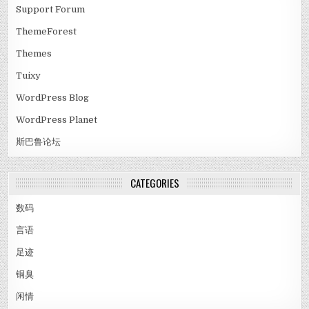
Support Forum
ThemeForest
Themes
Tuixy
WordPress Blog
WordPress Planet
斯巴鲁论坛
CATEGORIES
数码
言语
足迹
铜臭
闲情