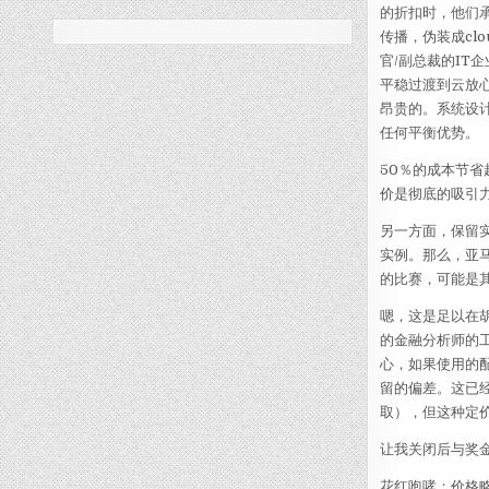
的折扣时，他们承
传播，伪装成cl
官/副总裁的I
平稳过渡到云放
昂贵的。系统设
任何平衡优势。
50％的成本节省
价是彻底的吸引力
另一方面，保留实
实例。那么，亚
的比赛，可能是
嗯，这是足以在
的金融分析师的
心，如果使用的
留的偏差。这已经
取），但这种定
让我关闭后与奖
花红咆哮：价格略