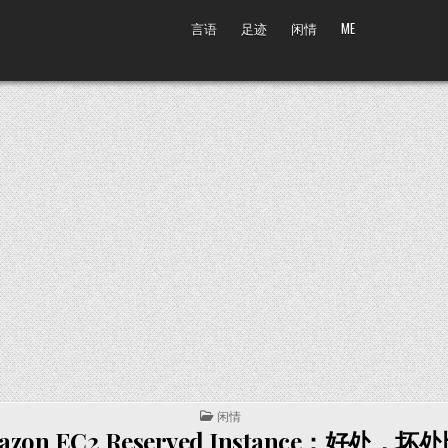
言语
足迹
闲情
ME
POSTED IN
闲情
azon EC2 Reserved Instance：好处，坏