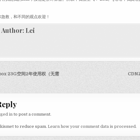
尔急救，和不同的观点欢迎！
Author:
Lei
igation
box 23G空间2年使用权（无需
CDN
Reply
gged in
to post a comment.
Akismet to reduce spam.
Learn how your comment data is processed.