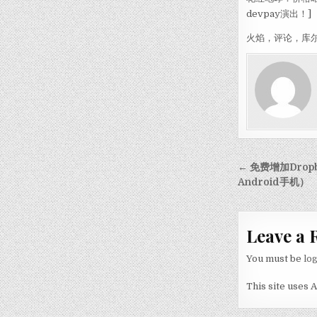
devpay演出！]
火焰，评论，库
Post nav
← 免费增加Drop
Android手机）
Leave a 
You must be
lo
This site uses 