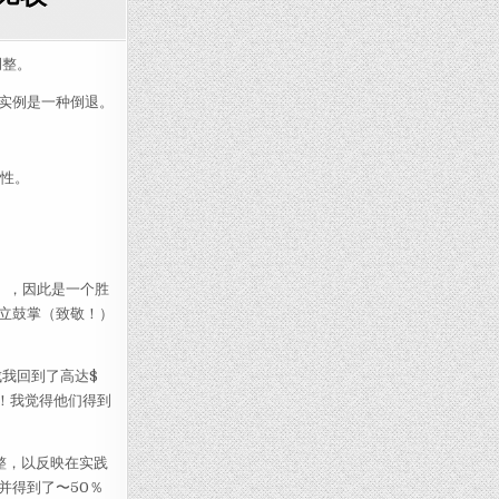
RESERVED INSTANCE：好处，坏处比较
调整。
实例是一种倒退。
用性。
。
），因此是一个胜
立鼓掌（致敬！）
成我回到了高达$
计！我觉得他们得到
整，以反映在实践
并得到了〜50％