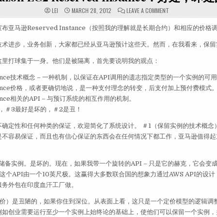
ON AMAZON EC2 
LEI
MARCH 28, 2012
LEAVE A COMMENT
亚马逊Reserved Instance（按照我的理解就是长期合约）和相应的价格
技术进步，业务创新，大家都已经从亚马逊预计这些天。然而，在我看来，保留
这里打球集于一身。他们是被隔离，首先要说明我的观点：
Instance技术概念 – 一种机制，以保证在API调用的遗志指定类型的一个实例的可
Instance价格，或者更确切地说，是一种支付理念的转变，后支付加上预付费模式
nstance相关的API – 与预订系统的相互作用的机制。
，＃3最好是坏的，＃2是丑！
不确定性和任何种类的保证，欢迎简化了系统设计。 ＃1（保留实例的技术概念
是不容易保证，而且也有信心保证的东西会在任何情况下都工作，亚马逊值得起
机制，储备实例。是坏的。现在，如果我带一个旋转的API – 只是它的赫克，它会变
碰这个API由一个10英尺极。这赢得大多数联合国的想象力通过AWS API的设
服务外包在印度血汗工厂做。
定价）是丑陋的，如果你住到深位。从表面上看，这只是一个定价模型的逻辑调
例如创业需要运行至少一个实例上始终论的基础上，使他们可以保留一个实例，