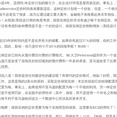
诺3年。适用性/本定价计划的吸引力，在企业IT环境是显而易见的。事实上，
oudservice定价时间表表重新适应。这种定价计划有一个好处，但是，一个
T企业不必老实了很多，或为云通过建立重大案件。金融电子表格看起来非常相似
心！从怪胎/系统设计师的角度考虑，保留实例定价并没有减少每个实例定价。
计没有考虑到各种费用是不是一个好的设计。保留实例定价刚刚增加（系统设计
超过3年的时间内是不是在所有大的储蓄。如果你有超过17％的回报，你的工
。因此，新创 – 你只是针对小于20％的回报率呢？ NAW！
例定价已转向从预付费后付费的计费模式。 M.大卫Peterson提到作为一个
马逊只是改变了游戏良好的旧规则的预付费和一年多的承诺。亚马逊改变了比赛
其优势。
胡说八道！我有提供任何建设性的建议呢？和替代的定价模式，例如？好吧，我
工作。这里是我的2美分的原则，采取定价保留实例：本定价鼓励它的前期配置
配置为每。事实上，如果使用不亚马逊的配置为每一个不错的利润。另一种定价
是不使用罚款，在实践中的弹性IP（其中，保留，而不是使用一个IP名义和
价将不利于亚马逊收回设立一个数据中心所涉及的资本开支。
金咆哮：保留实例的定价需要为每个实例类型的保留。这需要在EC2的弹性了！
有扰乱我的SIM卡按需定价计算器。所以，我很生气！ LOL。 [哈哈，我莫