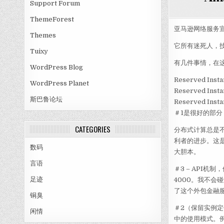
Support Forum
ThemeForest
亚马逊网络服务宣布
Themes
它所有迷死人，
Tuixy
有几件事情，在
WordPress Blog
Reserved 
WordPress Planet
Reserved 
斯巴鲁论坛
Reserved I
＃1是很好的部分
CATEGORIES
分布式计算总是
利者的进步。这
数码
大胆本。
言语
＃3 – API
足迹
4000。我不会
了这个外包金融
铜臭
＃2（保留实例
闲情
中的使用模式。