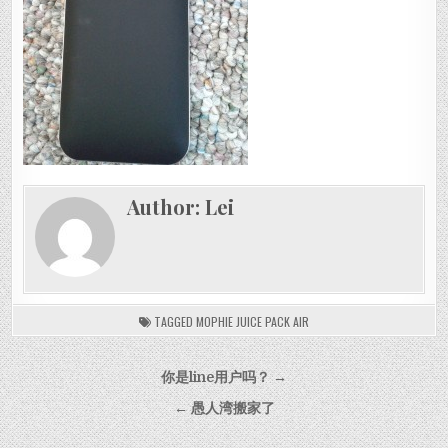
Author:
Lei
TAGGED
MOPHIE JUICE PACK AIR
Post navigation
你是line用户吗？ →
← 愚人湾搬家了