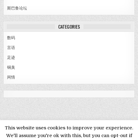
斯巴鲁论坛
CATEGORIES
数码
言语
足迹
铜臭
闲情
MENU
This website uses cookies to improve your experience.
We'll assume you're ok with this, but you can opt-out if