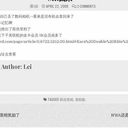
ON MR回来~~
LEI
APRIL 22, 2008
3 COMMENTS
自己丢了数码相机~~看来是没有机会拿回来了
多记忆啊
也推出了双倍里程了
下子美联航的金卡会员 1K会员就多了
ted.com/page/article/0,6722,1252,00.html#Earn%20Double%20Elite%
地址去查看
Author:
Lei
TAGGED
双倍里程
,
美联航
igation
倍里程奖励了
NWA还是