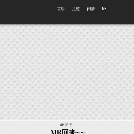
言语
足迹
闲情
ME
POSTED IN
足迹
MR回来~~