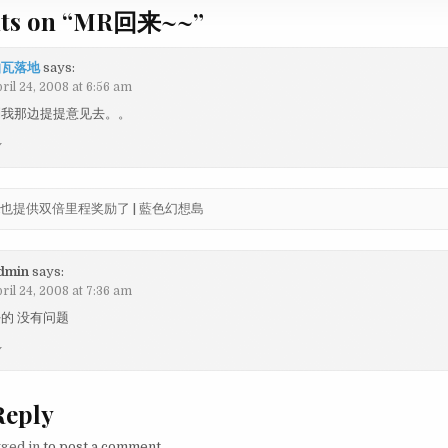
ts on “
MR回来~~
”
怕瓦落地
says:
ril 24, 2008 at 6:56 am
到我那边提提意见去。。
y
i也提供双倍里程奖励了 | 藍色幻想島
dmin
says:
ril 24, 2008 at 7:36 am
的 没有问题
y
Reply
gged in
to post a comment.