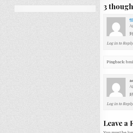
3 though
Ap
Log in to Repl
Pingback:
bm
a
Ap
好
Log in to Repl
Leave a 
You must be
lo