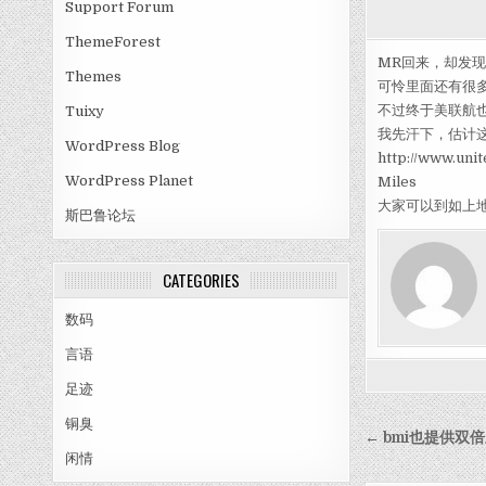
Support Forum
ThemeForest
MR回来，却发现
Themes
可怜里面还有很
不过终于美联航
Tuixy
我先汗下，估计这
WordPress Blog
http://www.uni
WordPress Planet
Miles
大家可以到如上
斯巴鲁论坛
CATEGORIES
数码
言语
足迹
铜臭
Post nav
← bmi也提供双
闲情