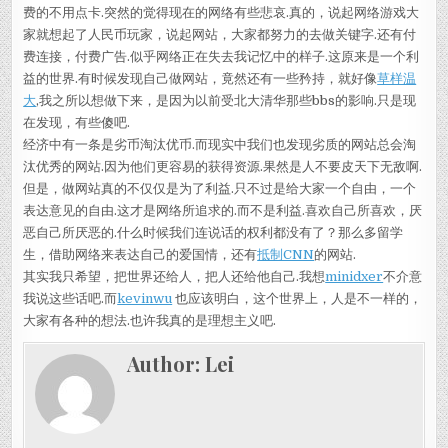
费的不用点卡.突然的觉得现在的网络有些悲哀.真的，说起网络游戏大
家就想起了人民币玩家，说起网站，大家都努力的去做关键字.还有付
费连接，付费广告.似乎网络正在失去我记忆中的样子.这原来是一个利
益的世界.有时候发现自己做网站，竟然还有一些矜持，就好像
草样温
大
,我之所以想做下来，是因为以前受北大清华那些bbs的影响.只是现
在发现，有些傻吧.
经济中有一条是劣币淘汰优币.而现实中我们也发现劣质的网站总会淘
汰优秀的网站.因为他们更容易的获得资源.果然是人不要皮天下无敌啊.
但是，做网站真的不仅仅是为了利益.只不过是给大家一个自由，一个
表达意见的自由.这才是网络所追求的.而不是利益.喜欢自己所喜欢，厌
恶自己所厌恶的.什么时候我们连说话的权利都没有了？那么多留学
生，借助网络来表达自己的爱国情，还有
抵制CNN
的网站.
其实我只希望，把世界还给人，把人还给他自己.我想
minidxer
不介意
我说这些话吧.而
kevinwu
也应该明白，这个世界上，人是不一样的，
大家有各种的想法.也许我真的是理想主义吧.
Author:
Lei