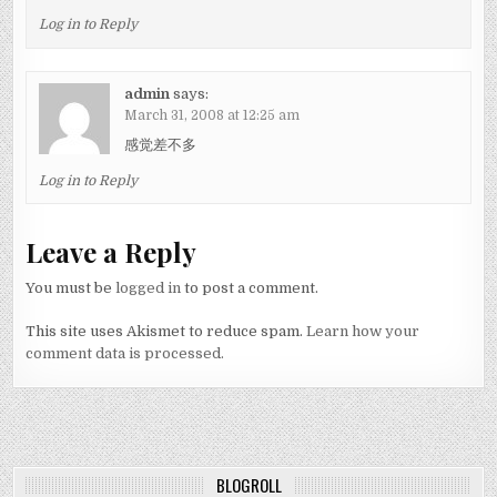
Log in to Reply
admin
says:
March 31, 2008 at 12:25 am
感觉差不多
Log in to Reply
Leave a Reply
You must be
logged in
to post a comment.
This site uses Akismet to reduce spam.
Learn how your
comment data is processed.
BLOGROLL