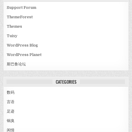
Support Forum
ThemeForest
Themes
Tuixy
WordPress Blog
WordPress Planet
斯巴鲁论坛
CATEGORIES
数码
言语
足迹
铜臭
闲情