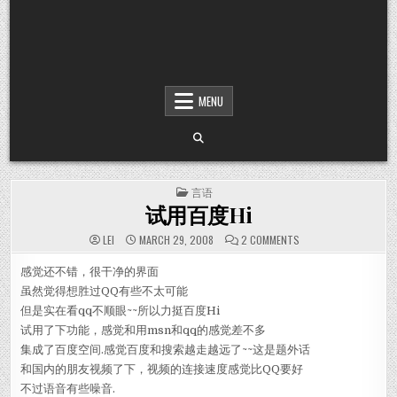
MENU
POSTED IN
言语
试用百度Hi
ON 试用百度HI
LEI
MARCH 29, 2008
2 COMMENTS
感觉还不错，很干净的界面
虽然觉得想胜过QQ有些不太可能
但是实在看qq不顺眼~~所以力挺百度Hi
试用了下功能，感觉和用msn和qq的感觉差不多
集成了百度空间.感觉百度和搜索越走越远了~~这是题外话
和国内的朋友视频了下，视频的连接速度感觉比QQ要好
不过语音有些噪音.