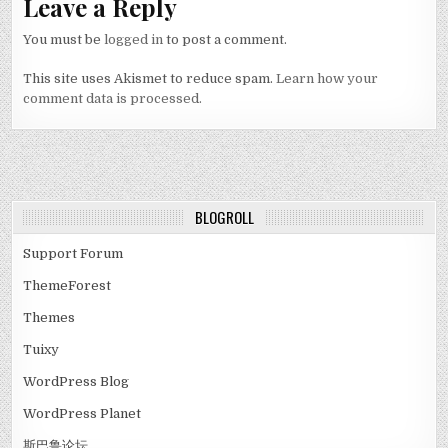
Leave a Reply
You must be
logged in
to post a comment.
This site uses Akismet to reduce spam.
Learn how your
comment data is processed.
BLOGROLL
Support Forum
ThemeForest
Themes
Tuixy
WordPress Blog
WordPress Planet
斯巴鲁论坛