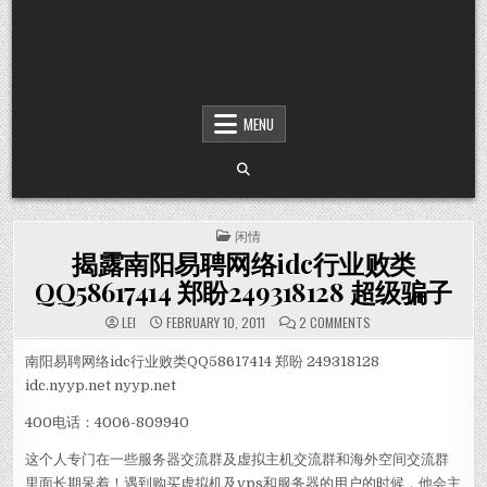
MENU
POSTED IN
闲情
揭露南阳易聘网络idc行业败类
QQ58617414 郑盼249318128 超级骗子
ON 揭露南阳易聘网络ID
LEI
FEBRUARY 10, 2011
2 COMMENTS
南阳易聘网络idc行业败类QQ58617414 郑盼 249318128
idc.nyyp.net nyyp.net
400电话：4006-809940
这个人专门在一些服务器交流群及虚拟主机交流群和海外空间交流群
里面长期呆着！遇到购买虚拟机及vps和服务器的用户的时候，他会主