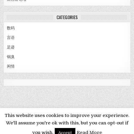
CATEGORIES
数码
言语
足迹
铜臭
闲情
MENU
This website uses cookies to improve your experience.
We'll assume you're ok with this, but you can opt-out if
Copyright © 2026 梦想旅:草样年华
you wish.
Read More
Accept