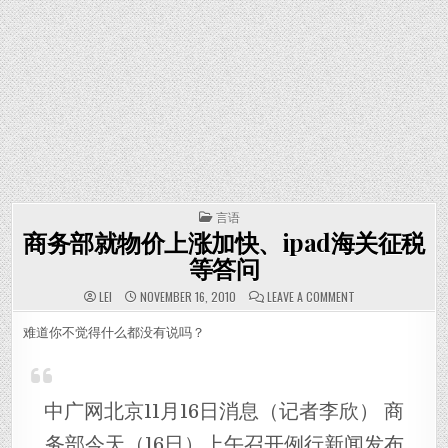
POSTED IN
言语
商务部就物价上涨加快、ipad海关征税
等答问
ON 商务部就物价
LEI
NOVEMBER 16, 2010
LEAVE A COMMENT
难道你不觉得什么都没有说吗？
中广网北京11月16日消息（记者李欣） 商
务部今天（16日）上午召开例行新闻发布