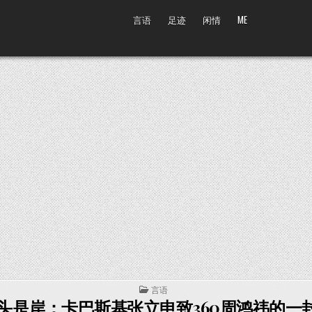
言语
足迹
闲情
ME
POSTED IN
言语
头是岸：卡巴斯基张立申致360周鸿祎的一