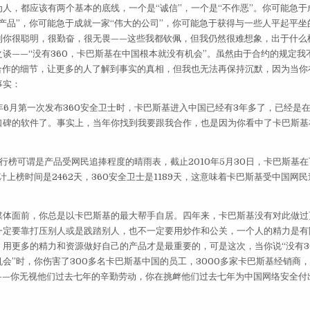
人，都应该有两个基本的底线，一个是“诚信”，一个是“不作恶”。你可能急
产品”，你可能急于成就一家“伟大的公司”，你可能急于获得与一些人平起平坐
到你很聪明，很勤奋，很无畏——这些我都钦佩，但我仍然很难想象，出于什么
谈——“没有360，卡巴斯基在中国根本就没有机会”。虽然由于合约的规定我
0合作的细节，让更多的人了解到事实的真相，但我也无法再保持沉默，因为当你
事实：
6年6月第一次发布360安全卫士时，卡巴斯基进入中国已经有3年多了，已经是
口碑的软件了。事实上，当年你找到我要跟我合作，也是因为你看中了卡巴斯基
行榜可谓是产品受网民追捧程度的晴雨表，截止2010年5月30日，卡巴斯基
累计上榜时间是2462天，360安全卫士是1189天，这意味着卡巴斯基受中国网
！
媒体面前，你总是以卡巴斯基的最大帮手自居。四年来，卡巴斯基没有对此做过
一定要靠打压别人或是践踏别人，也不一定要用炒作和公关，一个人的精力是有
，用更多的精力和资源做好自己的产品才是最重要的，可是这次，当你说“没有3
会”时，你伤害了300多名卡巴斯基中国的员工，3000多家卡巴斯基经销商，
——你无视他们过去七年的辛勤劳动，你在挑衅他们过去七年为中国网络安全付