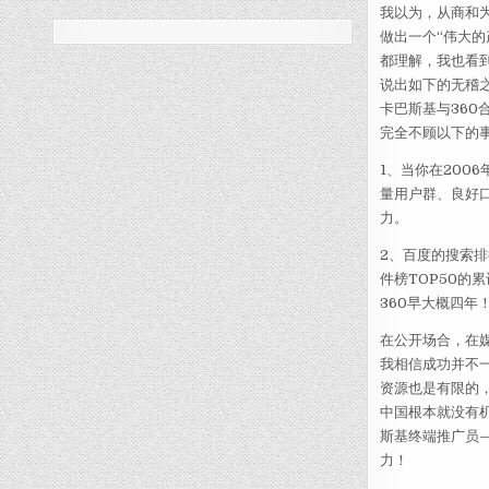
我以为，从商和为
做出一个“伟大的
都理解，我也看
说出如下的无稽之
卡巴斯基与36
完全不顾以下的
1、当你在200
量用户群、良好
力。
2、百度的搜索排
件榜TOP50的
360早大概四年
在公开场合，在
我相信成功并不
资源也是有限的
中国根本就没有机
斯基终端推广员
力！