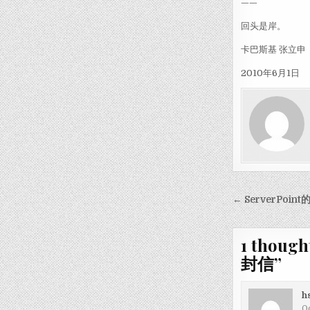
——
回头是岸。
卡巴斯基 张立申
2010年6月1日
Post nav
← ServerPoi
1 though
封信
”
h
Oc