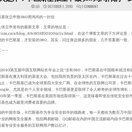
ON 回头是岸：卡巴
LEI
OCTOBER 1, 2010
1 COMMENT
基张立申致360周鸿祎的一封信
上张立申发布的最新文章，文章的地址是：
.sina.com.cn/s/blog_63c803f00100iz5v.html ，在这个博客文章的下方
费的卡巴斯基，才安装的360。其实，问过身边很多的朋友，几乎答案都一致。
文——
的2010第五届中国互联网站长年会上说“没有360，卡巴斯基在中国根本就没有
巴斯基在澳大利亚的渠道大会。包括我所负责的亚太区在内，卡巴斯基在过去十
为止，卡巴斯基已成为全球第四大安全厂商。在全球性的互联网公司里，卡巴斯
Google。尤其是在个人安全领域，卡巴斯基更是取得了令人称奇的全球性增长
010年第一季度，卡巴斯基在美国市场也取得第一。这意味着即使在传统安全软
斯基也成为最受消费者喜爱的品牌。
赖的中国市场，卡巴斯基作为专业安全软件的领跑者，每一天都在为数百万中国
专业的网络安全服务，包括网易邮箱、QQ邮箱在内的中国主流邮箱均由卡巴斯
斯基专业安全服务的互联网用户数以亿计。