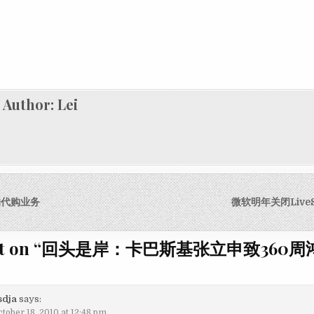
Author:
Lei
igation
nt的代购业务
微软明年关闭LiveS
t on “
回头是岸：卡巴斯基张立申致360周
sdja
says:
tober 18, 2010 at 12:48 pm