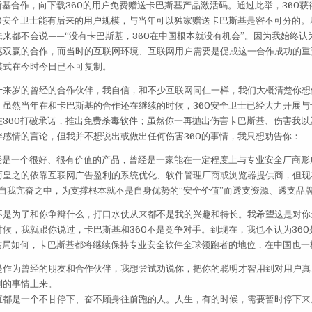
斯基合作，向下载360的用户免费赠送卡巴斯基产品激活码。通过此举，360
60安全卫士能有后来的用户规模，与当年可以独家赠送卡巴斯基是密不可分的。
来都不会说——“没有卡巴斯基，360在中国根本就没有机会”。因为我始终认为
惠双赢的合作，而当时的互联网环境、互联网用户需要是促成这一合作成功的重
模式在今时今日已不可复制。
十来岁的曾经的合作伙伴，我自信，和不少互联网同仁一样，我们大概清楚你想
。虽然当年在和卡巴斯基的合作还在继续的时候，360安全卫士已经大力开展与
在360打破承诺，推出免费杀毒软件；虽然你一再抛出伤害卡巴斯基、伤害我以
伴感情的言论，但我并不想说出或做出任何伤害360的事情，我只想劝告你：
曾经是一个很好、很有价值的产品，曾经是一家能在一定程度上与专业安全厂商形
而皇之的依靠互联网广告盈利的系统优化、软件管理厂商或浏览器提供商，但现
的自我亢奋之中，为支撑根本就不是自身优势的“安全价值”而透支资源、透支品
不是为了和你争辩什么，打口水仗从来都不是我的兴趣和特长。我希望这是对你
候，我就跟你说过，卡巴斯基和360不是竞争对手。到现在，我也不认为360
的结局如何，卡巴斯基都将继续保持专业安全软件全球领跑者的地位，在中国也一
是作为曾经的朋友和合作伙伴，我想尝试劝说你，把你的聪明才智用到对用户真
利的事情上来。
直都是一个不甘停下、奋不顾身往前跑的人。人生，有的时候，需要暂时停下来