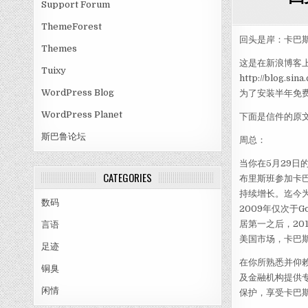
Support Forum
ThemeForest
回头是岸：卡巴斯
Themes
这是在新浪博客
Tuixy
http://blog
WordPress Blog
为了安装半年免
WordPress Planet
下面是信件的原
斯巴鲁论坛
周总：
当你在5月29日
CATEGORIES
布里斯班参加卡
持续增长。迄今
数码
2009年仅次于
居第一之后，2
言语
美国市场，卡巴
足迹
在你所熟悉并仰
铜臭
及金融机构提供
闲情
保护，享受卡巴