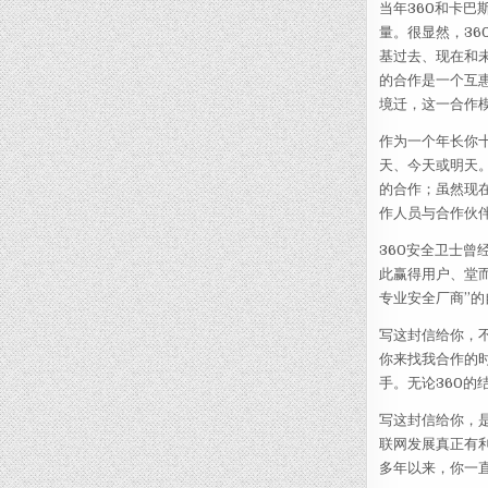
当年360和卡巴
量。很显然，3
基过去、现在和未
的合作是一个互
境迁，这一合作
作为一个年长你
天、今天或明天
的合作；虽然现
作人员与合作伙
360安全卫士
此赢得用户、堂
专业安全厂商”
写这封信给你，
你来找我合作的时
手。无论360
写这封信给你，
联网发展真正有
多年以来，你一