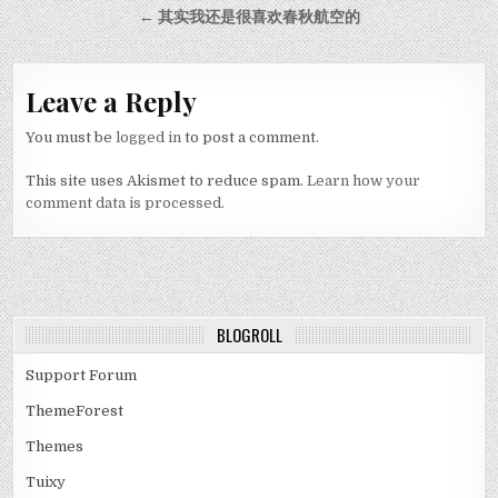
← 其实我还是很喜欢春秋航空的
Leave a Reply
You must be
logged in
to post a comment.
This site uses Akismet to reduce spam.
Learn how your
comment data is processed.
BLOGROLL
Support Forum
ThemeForest
Themes
Tuixy