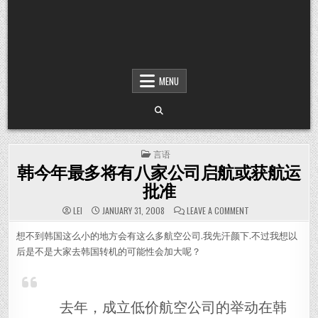
MENU
POSTED IN
言语
韩今年最多将有八家公司启航或获航运
批准
ON 韩今年最多
LEI
JANUARY 31, 2008
LEAVE A COMMENT
想不到韩国这么小的地方会有这么多航空公司.我先汗颜下.不过我想以
后是不是大家去韩国转机的可能性会加大呢？
去年，成立低价航空公司的举动在韩