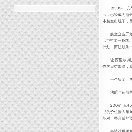
1993年，几
己，已经成为逝
本航空出现了，
航空企业开始意
己“拼”出一条路
计划，而法航则
让·西里尔·斯
作的日益加深，
一个集团、两
法航与荷航的合
2004年4月5
书的价位购入每1
场对于整合后的
事情进展很顺利，