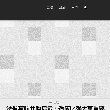
言语
足迹
闲情
ME
POSTED IN
言语
法航荷航并购启示：适应比强大更重要