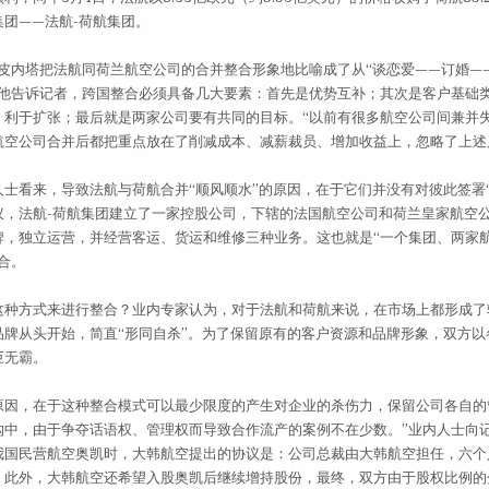
团——法航-荷航集团。
皮内塔把法航同荷兰航空公司的合并整合形象地比喻成了从“谈恋爱——订婚—
。他告诉记者，跨国整合必须具备几大要素：首先是优势互补；其次是客户基础
，利于扩张；最后就是两家公司要有共同的目标。“以前有很多航空公司间兼并
航空公司合并后都把重点放在了削减成本、减薪裁员、增加收益上，忽略了上述
看来，导致法航与荷航合并“顺风顺水”的原因，在于它们并没有对彼此签署“
议，法航-荷航集团建立了一家控股公司，下辖的法国航空公司和荷兰皇家航空
牌，独立运营，并经营客运、货运和维修三种业务。这也就是“一个集团、两家
合。
方式来进行整合？业内专家认为，对于法航和荷航来说，在市场上都形成了
品牌从头开始，简直“形同自杀”。为了保留原有的客户资源和品牌形象，双方以
巨无霸。
，在于这种整合模式可以最少限度的产生对企业的杀伤力，保留公司各自的
购中，由于争夺话语权、管理权而导致合作流产的案例不在少数。”业内人士向
我国民营航空奥凯时，大韩航空提出的协议是：公司总裁由大韩航空担任，六个
。此外，大韩航空还希望入股奥凯后继续增持股份，最终，双方由于股权比例的