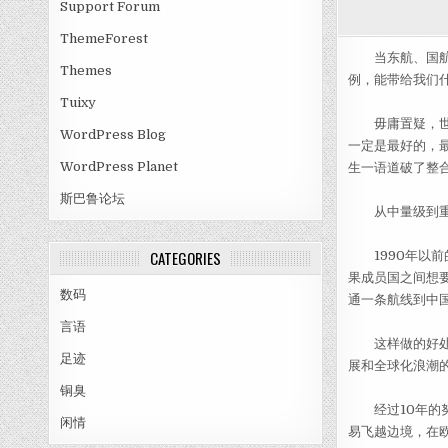
Support Forum
ThemeForest
当东航、国航、
Themes
例，能带给我们
Tuixy
毋庸置疑，世界
WordPress Blog
一定是最好的，最重
WordPress Planet
生一语道破了整
斯巴鲁论坛
从中量级到重
CATEGORIES
1990年以前
果成员国之间想
数码
通一条航线到中
言语
这样做的好处显
足迹
展和全球化浪潮的
铜臭
经过10年的努
闲情
易飞越边境，在