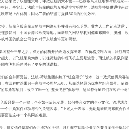
还采取了双枢纽策略，即把法航的大本营——巴黎戴高乐机场和荷航老家—
空枢纽。事实上，法航与荷航的优势互补是非常明显的，法航能够提供通往南欧
北欧市场上占优势，因此二者的结盟可提供80%的协同效应。
，新航入股东航后的航空网络互补并没有那么明显。业内人士向记者透露，
要连接韩日、中国香港和欧美等地，而新航的网络结构则偏重东南亚、澳洲、欧
本或韩国的航空公司合作对于东航也许更加明智。”
团整合三年之后，双方的优势开始逐渐发挥出来。在价格控制方面，法航与
价能力。以飞机采购为例，以往荷航的中程飞机主要是波音，而法航的机队则是
集团在飞机采购时有了更多的话语权。
的合并而受益。法航-荷航集团实施了“组合票价”战术，这一政策使得乘客
司，在回程时选乘另一家航空公司的班机，从而选择最为优惠的组合票价。值得
”的常旅客项目，设立了唯一的“蓝天飞行”俱乐部。这些都保证它们在客户中
入股只是一个开始，企业如何后续发展，如何整合双方的企业文化、管理观念
价一个并购案件成功与否的关键因素。”上述人士表示，无论是新航与东航合作
需要面临这样一个共同的难题。
，建立信任是我们合并成功的关键。以往航空运输企业间的兼并案例告诉我