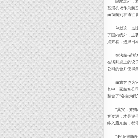
除此之外，双方
基浦机场作为航
而荷航则在通往
单就这一点比较
了国内线外，主
点来看，选择日
在法航-荷航集
在谈判桌上的议
公司的合并使得
而旅客也为它们
其中一家航空公
整合了“各自为政
“其实，并购/
客资源，才是评
终入股东航，都
“必须强调的是