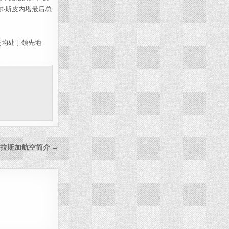
尔·斯皮内塔最后总
场均处于领先地
拉斯加航空简介 →