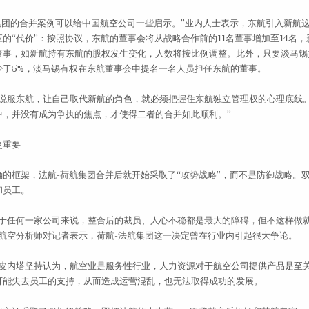
团的合并案例可以给中国航空公司一些启示。”业内人士表示，东航引入新航
的“代价”：按照协议，东航的董事会将从战略合作前的11名董事增加至14名
董事，如新航持有东航的股权发生变化，人数将按比例调整。此外，只要淡马锡
少于5%，淡马锡有权在东航董事会中提名一名人员担任东航的董事。
服东航，让自己取代新航的角色，就必须把握住东航独立管理权的心理底线
中，并没有成为争执的焦点，才使得二者的合并如此顺利。”
重要
框架，法航-荷航集团合并后就开始采取了“攻势战略”，而不是防御战略。
和员工。
任何一家公司来说，整合后的裁员、人心不稳都是最大的障碍，但不这样做
”航空分析师对记者表示，荷航-法航集团这一决定曾在行业内引起很大争论。
皮内塔坚持认为，航空业是服务性行业，人力资源对于航空公司提供产品是至
可能失去员工的支持，从而造成运营混乱，也无法取得成功的发展。