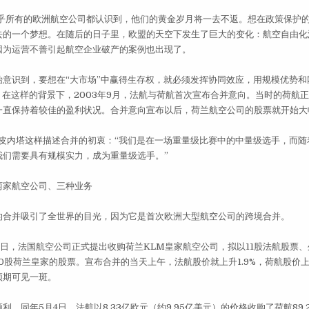
乎所有的欧洲航空公司都认识到，他们的黄金岁月将一去不返。想在政策保护
去的一个梦想。在随后的日子里，欧盟的天空下发生了巨大的变化：航空自由化
因为运营不善引起航空企业破产的案例也出现了。
识到，要想在“大市场”中赢得生存权，就必须发挥协同效应，用规模优势和
。在这样的背景下，2003年9月，法航与荷航首次宣布合并意向。当时的荷航
一直保持着较佳的盈利状况。合并意向宣布以后，荷兰航空公司的股票就开始大
皮内塔这样描述合并的初衷：“我们是在一场重量级比赛中的中量级选手，而随
我们需要具有规模实力，成为重量级选手。”
家航空公司、三种业务
并吸引了全世界的目光，因为它是首次欧洲大型航空公司的跨境合并。
日，法国航空公司正式提出收购荷兰KLM皇家航空公司，拟以11股法航股票、
0股荷兰皇家的股票。宣布合并的当天上午，法航股价就上升1.9%，荷航股价上升
预期可见一斑。
同年5月4日，法航以8.33亿欧元（约9.95亿美元）的价格收购了荷航89.