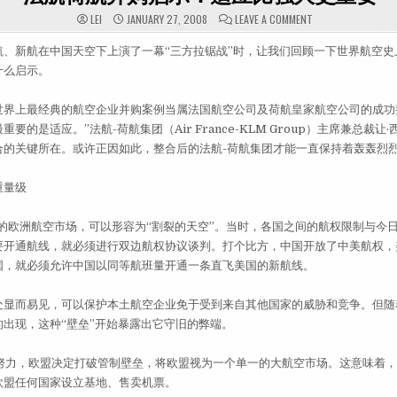
ON 法航荷航并
LEI
JANUARY 27, 2008
LEAVE A COMMENT
新航在中国天空下上演了一幕“三方拉锯战”时，让我们回顾一下世界航空史
什么启示。
上最经典的航空企业并购案例当属法国航空公司及荷航皇家航空公司的成功
要的是适应。”法航-荷航集团（Air France-KLM Group）主席兼总裁让
合的关键所在。或许正因如此，整合后的法航-荷航集团才能一直保持着轰轰烈
量级
的欧洲航空市场，可以形容为“割裂的天空”。当时，各国之间的航权限制与今
要开通航线，就必须进行双边航权协议谈判。打个比方，中国开放了中美航权，
国，就必须允许中国以同等航班量开通一条直飞美国的新航线。
而易见，可以保护本土航空企业免于受到来自其他国家的威胁和竞争。但随
出现，这种“壁垒”开始暴露出它守旧的弊端。
力，欧盟决定打破管制壁垒，将欧盟视为一个单一的大航空市场。这意味着，
欧盟任何国家设立基地、售卖机票。