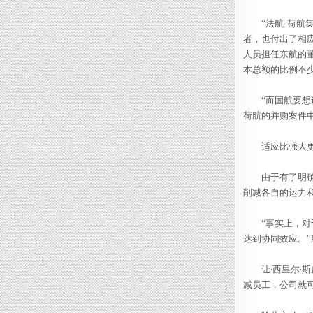
“法航-荷航集
者，也付出了相应
人员担任东航的
本总额的比例不
“而国航要想说
荷航的并购案件
适应比强大更
由于有了明确的
削减各自的运力
“事实上，对于
达到协同效应。
让·西里尔·斯
减员工，公司就