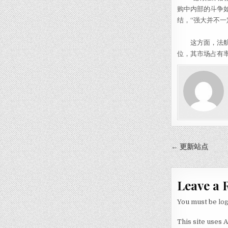
购中内部的斗争如
结，“强大并不一
这方面，法航与
位，其市场占有率
Post nav
← 更新站点
Leave a 
You must be
lo
This site uses 