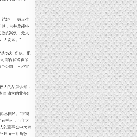
—结婚——婚后生
类似，合并后能够
失败的案例，最大
几大要素。”
杀伤力”条款。根
公司都保留各自的
航空公司、三种业
较大的品牌认知，
各自独立的业务组
管理权限。“在我
记者举例，当年大
人的董事会中大韩
分歧而一拍两散。