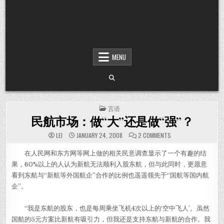
MENU
POSTED IN
言语
民航市场：做“大”还是做“强”？
ON 民航市场：做“大
LEI
JANUARY 24, 2008
2 COMMENTS
在人民网和东方网等网上做的相关民意调查显示了一个有趣的结
果，60%以上的人认为新航无法顺利入股东航，但与此同时，更愿意
看到东航与“新航等外国航企”合作的比例也遥遥领先于“国航等国内航
企”。
“我是东航的股东，也是每周乘坐飞机4次以上的‘空中飞人’。虽然
国航的5元方案比新航有吸引力，但我还是支持东航与新航的合作。我