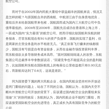
航空公司。
而对于在2002年国内民航大重组中获益颇丰的国航来说，情况又
是怎样的呢？与原国航合并的西南航、中航浙江由于自身质地优良，
重组后并未给新国航带来包袱，国航因而成为国内三大航空公司中负
债率最低的。2004年至2006年，国航先后成功在香港和上海上市，
一跃成为国内“实力最强”的航空公司。然而仔细比较国航和东航的财
务报表，尽管东航现在有95％的资产负债率，国航则实现了盈利，但
是两家的主营业务盈利水平相差无几。“真正依靠飞行赚来的钱都很
少，国航没有亏损是自有资金较多，从而在金融市场投资获利丰厚，
而东航借款太多导致财务成本高昂。”面对国航咄咄逼人的攻势，东航
集团公司总裁李丰华拿数据说话，“回避竞争也不能提高企业的盈利能
力，比如国航和东航在国际航线上的每座位公里收益都只有0.30元左
右，而新航却达到了0.6元，这就是差距。”
同为国资委下属的两大民航企业，在国内民航业坚持对外开放还
是闭门重组的问题上，站在了不同的立场。国航认为，在国内天空不
断向外资航空公司开放的背景下，应该通过国内航空企业的重组来实
现做“大”的协同效应；东航则认为，国内民航企业不能闭门重组，而
应该接受国际航空业的先进理念，真正成长为具有国际竞争力的航空
公司。