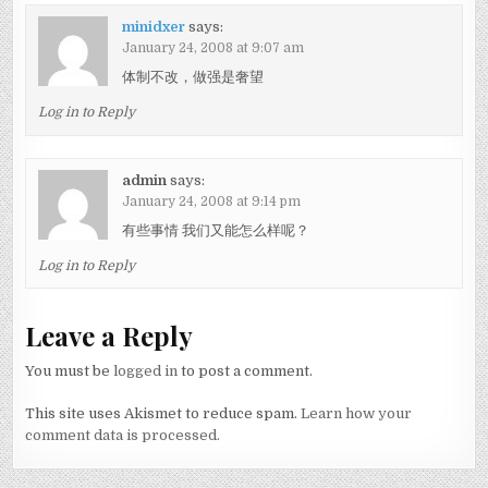
minidxer
says:
January 24, 2008 at 9:07 am
体制不改，做强是奢望
Log in to Reply
admin
says:
January 24, 2008 at 9:14 pm
有些事情 我们又能怎么样呢？
Log in to Reply
Leave a Reply
You must be
logged in
to post a comment.
This site uses Akismet to reduce spam.
Learn how your
comment data is processed.