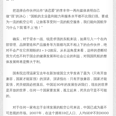
把选择合作伙伴比作“谈恋爱”的李丰华一再向媒体表明自己
做“强”的决心：“国航的主业盈利能力和服务水平都不比我们强。要成
为一流的航空公司，让旅客享受到一流的航空服务，我们能向国航学
习什么？我‘看不上’他！”
确实，对于背水一战、锐意求强的东航来说，如果引入一个在内
部管理、品牌塑造和产品服务等方面都与其不相上下的合作伙伴，绝
对不会产生它所期盼的1＋1>2效应。从长远角度来看，这样的垄断经
营方式也不利于国企的健康发展和社会公众的利益，对我国民航的整
体发展终将是弊大于利。
国务院总理温家宝去年在新加坡国立大学发表了题为《只有开放
兼容，国家才能富强》的演讲。演讲指出：只有开放兼容，国家才能
富强，闭关锁国必然落后。中国近30年的发展告诉我们，现在的世界
是开放的世界，任何一个国家要发展，孤立起来，闭关自守是不可能
的。
对于任何一家有志于全球发展的航空公司来说，中国已成为最不
可忽视的市场。2007年，在这个拥有13亿人口、人均GDP不到3000