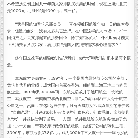
不希望历史倒退回几十年前大家排队买机票的时候，现在上海到北京
是1000元，那时候是4000元，统一价。”
“我是国航知音俱乐部会员，一直在领教国航数年如一日的航空餐
食，但除抱怨外，没有太多其它选择。在中国这样的大市场中，举一
国消费之力去支撑起来的少数国企，除了知道做‘大’，什么时候才能真
正从消费者角度出发，满足哪怕是国人的消费需求和心理需求？”
多年国企改革的经验教训告诉我们，做“大”和做“强”根本是两个概
念。
拿东航本身做案例：1997年，一度是国内最好航空公司的东航，
凭借其优秀的业绩，成为国内首家在香港、纽约和上海三地上市的民
航企业。1997年到2002年间，东航先后兼并了通用航空、长城航
空、武汉航空、云南航空和西北航空，壮“大”成为国内三大骨干航空
公司之一。然而，在这5起兼并中，只有长城航空和武汉航空的兼并属
于“自由恋爱”，其余3家都带有浓厚的行政色彩。行政重组让东航徒具
其“大”，并很快尝到了苦果。一方面，兼并重组给东航财务增加了负
担；另一方面，带有浓厚行政色彩的收购，延缓了公司的转制过程。
2006年，东航亏损27.8亿元，成为2006年三大航中惟一一家亏损的