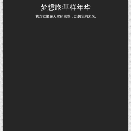
Skip to content
梦想旅:草样年华
我喜歡飛在天空的感覺，幻想我的未來.