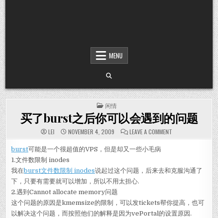
MENU
POSTED IN
闲情
买了burst之后你可以会遇到的问题
ON 买了BURS
LEI
NOVEMBER 4, 2009
LEAVE A COMMENT
burst
可能是一个很超值的VPS，但是却又一些小毛病
1.文件数限制 inodes
我在
burst文件数限制 inodes
说起过这个问题，后来去和克服沟通了
下，只要有需要就可以增加，所以不用太担心.
2.遇到Cannot allocate memory问题
这个问题的原因是kmemsize的限制，可以发tickets帮你提高，也可
以解决这个问题，而按照他们的解释是因为vePortal的设置原因.