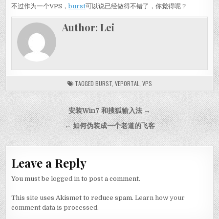
不过作为一个VPS，
burst
可以说已经做得不错了，你觉得呢？
Author:
Lei
TAGGED
BURST
,
VEPORTAL
,
VPS
Post navigation
安装Win7 和搜狐输入法 →
← 如何伪装成一个老道的飞客
Leave a Reply
You must be
logged in
to post a comment.
This site uses Akismet to reduce spam.
Learn how your
comment data is processed.