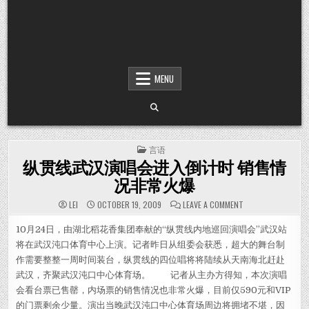
MENU
POSTED IN
言语
纵贯线武汉演唱会进入倒计时 销售情
况非常火爆
ON 纵贯线武汉
LEI
OCTOBER 19, 2009
LEAVE A COMMENT
10月24日，由湖北稻花香集团奉献的“纵贯线内地巡回演唱会”武汉站
将在武汉沌口体育中心上演。记者昨日从组委会获悉，超大的舞台制
作需要整整一周时间装台，纵贯线的四位唱将将陆续从天南海北赶赴
武汉，齐聚武汉沌口中心体育场。 记者从主办方得知，本次演唱
会看台票已售罄，内场票的销售情况也非常火爆，目前仅590元和VIP
的门票剩余少量。演出当晚武汉沌口中心体育场周边将拥堵不堪，因