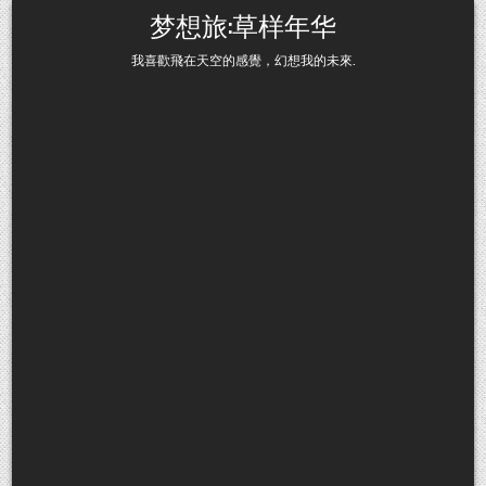
Skip to content
梦想旅:草样年华
我喜歡飛在天空的感覺，幻想我的未來.