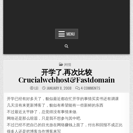
MENU
POSTED IN
闲情
开学了,再次比较
Crucialwebhost&Fastdomain
ON 开学了,再次比较CRUC
LEI
JANUARY 8, 2008
4 COMMENTS
开学已经有好多天了，貌似最近都在忙开学的事情买卖书还有调课
几天没有来更新博客了，貌似有希望能有一些新鲜的东西
不过最近太平静了，总觉得没有事情来做.
网络还是那么喧嚣，只是我不想参与其中吧.
不过已经不把自己的目光放在网络赚钱上面了，付出和回报不成正比
很多人还是把博客当作博客来写