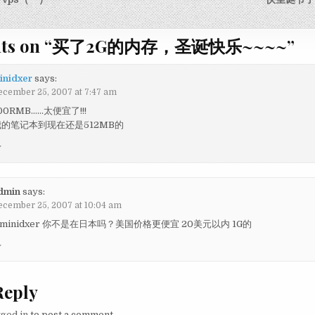
igation
ts on “
买了2G的内存，圣诞快乐~~~~
”
inidxer
says:
ecember 25, 2007 at 7:47 am
00RMB……太便宜了!!!
的笔记本到现在还是512MB的
y
dmin
says:
ecember 25, 2007 at 10:04 am
minidxer 你不是在日本吗？美国价格更便宜 20美元以内 1G的
y
Reply
gged in
to post a comment.