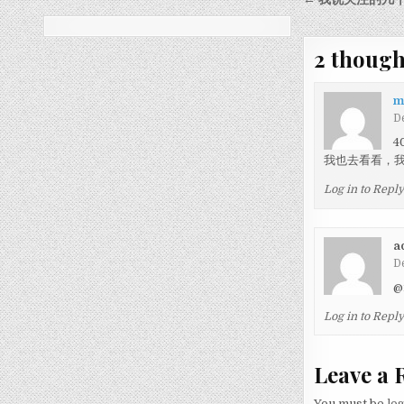
Post nav
2 though
m
D
4
我也去看看，我
Log in to Repl
a
D
@
Log in to Repl
Leave a 
You must be
lo