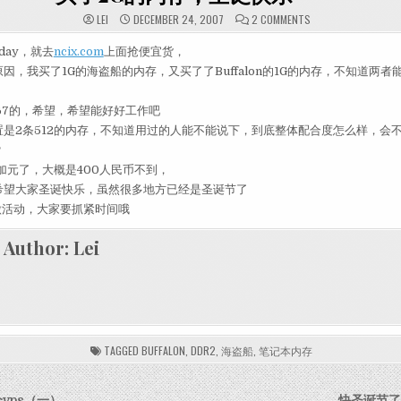
ON 买了2G的内存，
LEI
DECEMBER 24, 2007
2 COMMENTS
 day，就去
ncix.com
上面抢便宜货，
因，我买了1G的海盗船的内存，又买了了Buffalon的1G的内存，不知道两
 667的，希望，希望能好好工作吧
置是2条512的内存，不知道用过的人能不能说下，到底整体配合度怎么样，会
？
加元了，大概是400人民币不到，
希望大家圣诞快乐，虽然很多地方已经是圣诞节了
做活动，大家要抓紧时间哦
Author:
Lei
TAGGED
BUFFALON
,
DDR2
,
海盗船
,
笔记本内存
vps（一）
快圣诞节了