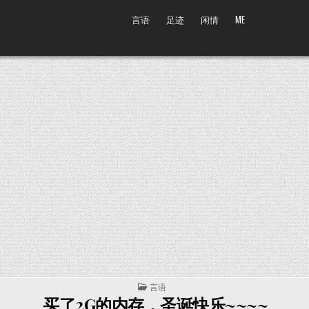
言语
足迹
闲情
ME
POSTED IN
言语
买了2G的内存，圣诞快乐~~~~