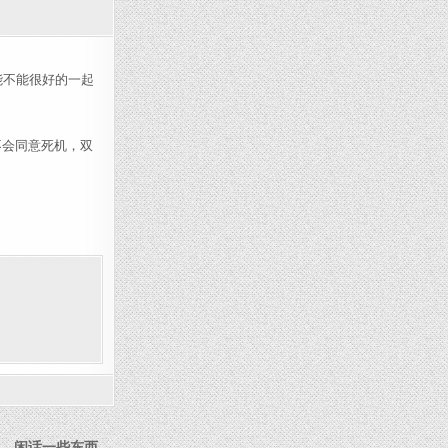
圣诞快乐~~~~
者能不能很好的一起
不会同意死机，双
，闲话一些东西 →