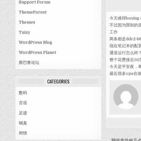
Support Forum
ThemeForest
今天难得boxing
Themes
不过因为限制的原
工作
Tuixy
两条都是ddr2
WordPress Blog
现在笔记本的配
WordPress Planet
通道运行怎么样
整个花费接近50
斯巴鲁论坛
今天是平安夜，
最近很多vps在
CATEGORIES
数码
言语
足迹
铜臭
闲情
← 我说关注的几个