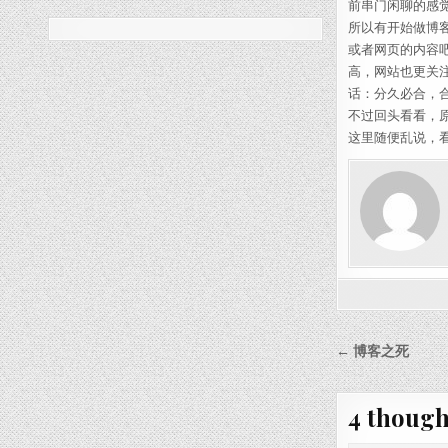
前串门闲聊的感
所以有开始做博客
或者网页的内容吧
高，网站也更关
话：分久必合，
不过回头看看，
这里随便乱说，看
Post nav
← 博客之死
4 though