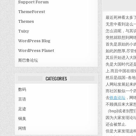
Support Forum
ThemeForest
最近死神看太多了
Themes
无意中看到这么
怎么说呢，与其
Tuixy
突然就联想到网
WordPress Blog
首先是原始的小
WordPress Planet
如此的憨厚,尽管
其后开始进入大
斯巴鲁论坛
先是大国时代还
上.而且中国在很
CATEGORIES
然后是战国–各
人网站发展起来的
数码
而社区貌似一个
去
铁血论坛
，网
言语
不顾偶后来大家
足迹
（bsp)或者别
因为大家发现论
铜臭
还会被禁止.
闲情
但是大家发现这