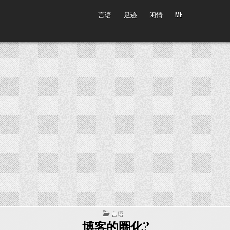
言语
足迹
闲情
ME
POSTED IN
言语
博客的圈化?