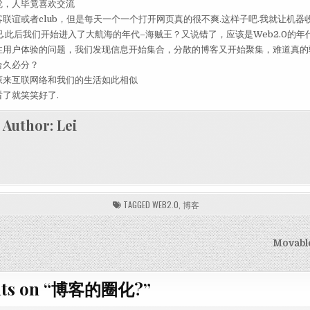
觉，人毕竟喜欢交流
联谊或者club，但是每天一个一个打开网页真的很不爽.这样子吧.我就让机器
.此后我们开始进入了大航海的年代–海贼王？又说错了，应该是Web2.0的年
注用户体验的问题，我们发现信息开始集合，分散的博客又开始聚集，难道真的
合久必分？
原来互联网络和我们的生活如此相似
了就笑笑好了.
Author:
Lei
TAGGED
WEB2.0
,
博客
igation
Movab
ts on “
博客的圈化?
”