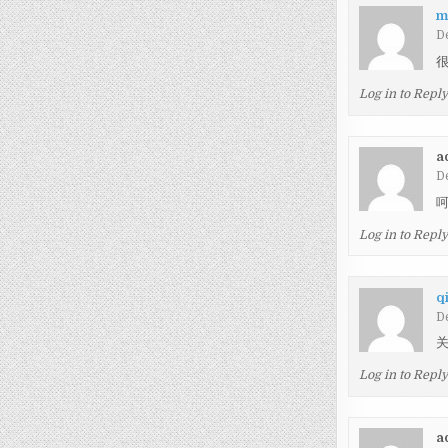
m
D
Log in to Repl
a
D
呵
Log in to Repl
q
D
Log in to Repl
a