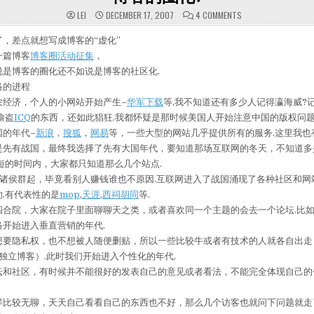
ON 博客的圈化?
LEI
DECEMBER 17, 2007
4 COMMENTS
，差点就想写成博客的“虚化”
一篇博客
博客圈活动征集
，
说是博客的圈化还不如说是博客的社区化.
络的进程
农经济，个人的小网站开始产生–
华军下载
等,我不知道还有多少人记得瀛海威?
偷盗
ICQ
的东西，还如此猖狂.我都怀疑是那时候美国人开始注意中国的版权问题
国的年代–
新浪
，
搜狐
，
网易
等，一些大型的网站几乎提供所有的服务.这里我也
是先有战国，最终我选择了先有大国年代，要知道那场互联网的冬天，不知道多
短的时间内，大家都只知道那么几个站点.
地诸侯群起，毕竟看别人赚钱谁也不原因.互联网进入了战国涌现了各种社区和网
.有代表性的是
mop
,
天涯
,
西祠胡同
等.
四合院，大家在院子里面聊聊天之类，或者喜欢同一个主题的会去一个论坛.比
络开始进入垂直营销的年代.
想要隐私权，也不想被人随便删贴，所以一些比较牛或者有技术的人就各自出走
墅(独立博客）.此时我们开始进入个性化的年代.
坛和社区，有时候并不能很好的发表自己的意见或者看法，不能完全体现自己的
样比较无聊，天天自己看看自己的东西也不好，那么几个访客也就问下问题就走