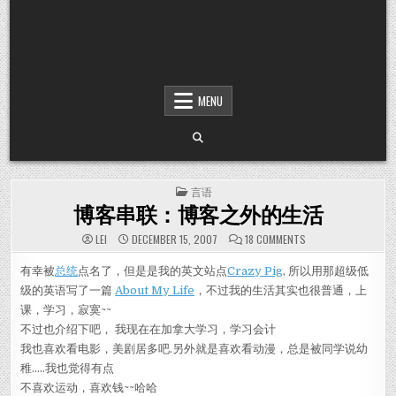
MENU
POSTED IN
言语
博客串联：博客之外的生活
ON 博客串联：博
LEI
DECEMBER 15, 2007
18 COMMENTS
有幸被
总统
点名了，但是是我的英文站点
Crazy Pig
, 所以用那超级低
级的英语写了一篇
About My Life
，不过我的生活其实也很普通，上
课，学习，寂寞~~
不过也介绍下吧， 我现在在加拿大学习，学习会计
我也喜欢看电影，美剧居多吧.另外就是喜欢看动漫，总是被同学说幼
稚…..我也觉得有点
不喜欢运动，喜欢钱~~哈哈