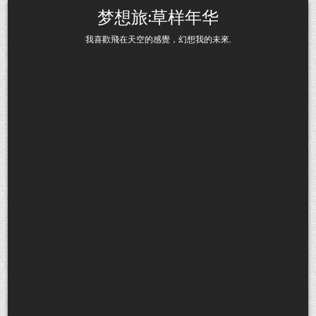
Skip to content
梦想旅:草样年华
我喜歡飛在天空的感覺，幻想我的未來.