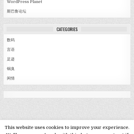
WordPress Planet
斯巴鲁论坛
CATEGORIES
数码
言语
足迹
铜臭
闲情
MENU
This website uses cookies to improve your experience.