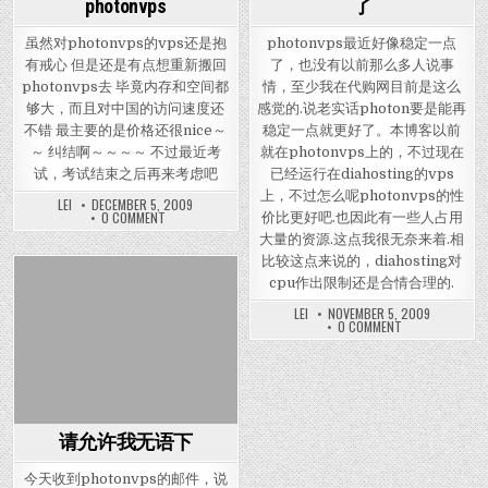
photonvps
了
虽然对photonvps的vps还是抱
photonvps最近好像稳定一点
有戒心 但是还是有点想重新搬回
了，也没有以前那么多人说事
photonvps去 毕竟内存和空间都
情，至少我在代购网目前是这么
够大，而且对中国的访问速度还
感觉的.说老实话photon要是能再
不错 最主要的是价格还很nice～
稳定一点就更好了。本博客以前
～ 纠结啊～～～～ 不过最近考
就在photonvps上的，不过现在
试，考试结束之后再来考虑吧
已经运行在diahosting的vps
上，不过怎么呢photonvps的性
LEI
DECEMBER 5, 2009
ON 重新考虑买一个PHOTONVPS
0 COMMENT
价比更好吧.也因此有一些人占用
大量的资源.这点我很无奈来着.相
比较这点来说的，diahosting对
cpu作出限制还是合情合理的.
Posted in
LEI
NOVEMBER 5, 2009
ON PHOTON
0 COMMENT
请允许我无语下
今天收到photonvps的邮件，说