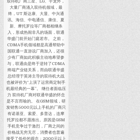
双待机厂商三星、LG、宇龙外，
大量厂商涌入双待机领域，最
终，UT 斯达康、大显、中兴通
讯、海信、中电通信、康佳、夏
新、摩托罗拉等厂商都相继杀
入，形成热闹非凡的场面，联通
华盛门前开始门庭若市。 之前，
CDMA手机领域都是高通帮助中
国联通一直游说厂商加入，还很
少有厂商如此积极主动地希望参
与，联通由是终于逆转了CDMA
终端产业链关系，而由联通华盛
总经理于英涛主导的双待机大战
也被评价为“上演了运营商定制手
机最经典的一幕”。 继任者面临压
力 双待机厂商对联通华盛的怀念
是不言而喻的。 在GSM领域，研
发销售5000元以上手机的厂商只
有诺基亚、索爱、多普达，连摩
托罗拉都不愿推出。原因是GSM
手机竞争过于激烈，厂商之间的
价格战无穷无尽，消费者也普遍
接受了低价的观念：2000元以上