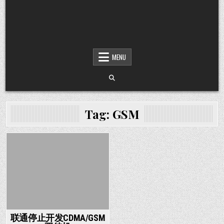
MENU
Tag:
GSM
Posted in
联通停止开发CDMA/GSM