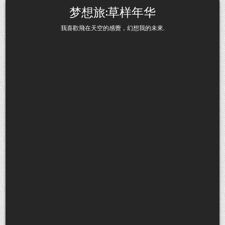
Skip to content
梦想旅:草样年华
我喜歡飛在天空的感覺，幻想我的未來.