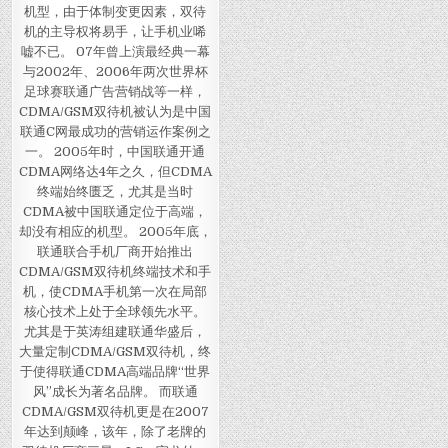
机型，由于体制变更因素，双待
机的主导权将易手，让手机业唏
嘘不已。 07年曾上演最经典一幕
与2002年、2006年两次世界杯
足球赛联通广告营销战等一样，
CDMA/GSM双待机被认为是中国
联通C网最成功的营销运作案例之
一。 2005年时，中国联通开通
CDMA网络达4年之久，但CDMA
终端始终匮乏，尤其是当时
CDMA被中国联通定位于高端，
却没有相应的机型。 2005年底，
联通联合手机厂商开始推出
CDMA/GSM双待机终端技术和手
机，使CDMA手机第一次在局部
核心技术上处于全球领先水平。
尤其是于英涛组建联通华盛后，
大量定制CDMA/GSM双待机，终
于使得联通CDMA高端品牌“世界
风”成长为著名品牌。 而联通
CDMA/GSM双待机更是在2007
年达到颠峰，该年，除了老牌的