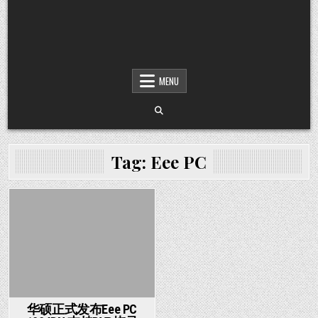
MENU
Tag:
Eee PC
Posted in
华硕正式发布Eee PC