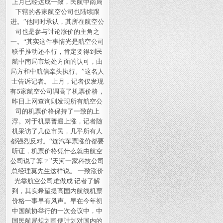
上月已经达成一致，民航中南局
下辖的各家航空公司也陆续跟
进。”他同时承认，其所在航空公
司也是参与讨论涨价的主角之
一。“其实这件事情光是航空公司
联手推动还不行，肯定要得到民
航中南局市场处方面的认可，由
局方和中航信牵头执行。”这名人
士告诉记者。 上月，记者仅发现
有5家航空公司调高了机票价格，
昨日上网查询则发现所有航空公
司的机票价格保持了一致的上
浮。对于机票普遍上涨，记者随
机采访了几位市民，几乎所有人
都强烈反对。“连汽车票涨价都要
听证，机票价格凭什么就由航空
公司说了算？”天河一家科技公司
总经理莫先生这样说。 一致涨价
光靠航空公司难做成 记者了解
到，其实希望提高国内航线机票
价格一事早有风声。早在今年初
中国航协举行的一次会议中，中
国民航局规划司便计划对国内的