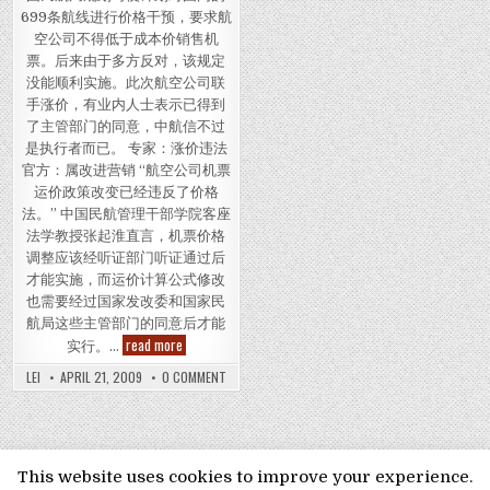
699条航线进行价格干预，要求航
空公司不得低于成本价销售机
票。后来由于多方反对，该规定
没能顺利实施。此次航空公司联
手涨价，有业内人士表示已得到
了主管部门的同意，中航信不过
是执行者而已。 专家：涨价违法
官方：属改进营销 “航空公司机票
运价政策改变已经违反了价格
法。” 中国民航管理干部学院客座
法学教授张起淮直言，机票价格
调整应该经听证部门听证通过后
才能实施，而运价计算公式修改
也需要经过国家发改委和国家民
航局这些主管部门的同意后才能
五大航空公司疑共谋涨价 方案获民航局许可
read more
实行。…
ON 五大航空公司疑共谋涨价 方案获民航局许
LEI
APRIL 21, 2009
0 COMMENT
MENU
This website uses cookies to improve your experience.